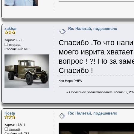
zakhar
Re: Налетай, подешевело
Карма: +5/-0
Спасибо .То что напи
Оффлайн
Сообщений: 616
моего иврита хватает
вопрос ! ?! Но за за
Спасибо !
Кия Ниро PHEV
«
Последнее редактирование: Июня 03, 2026
Kosta
Re: Налетай, подешевело
Карма: +18/-1
Оффлайн
Сообщений: 787