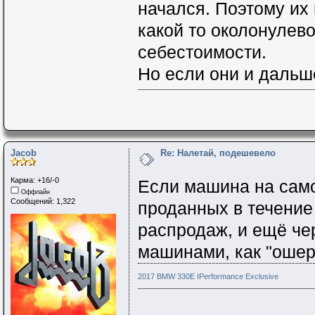
начался. Поэтому их 
какой то околонулев
себестоимости.
Но если они и дальше
Jacob
Re: Налетай, подешевело
Карма: +16/-0
Если машина на само
Оффлайн
Сообщений: 1,322
проданных в течение 
распродаж, и ещё чер
машинами, как "ошер
2017 BMW 330E IPerformance Exclusive