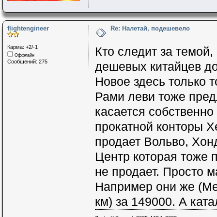
flightengineer
Re: Налетай, подешевело
Карма: +2/-1
Кто следит за темой,
Оффлайн
Сообщений: 275
дешевых китайцев до
Новое здесь только т
Рами леви тоже пред
касается собственно
прокатной конторы Х
продает Вольво, Хон
Центр которая тоже п
не продает. Просто 
Например они же (Меи
км) за 149000. А кат