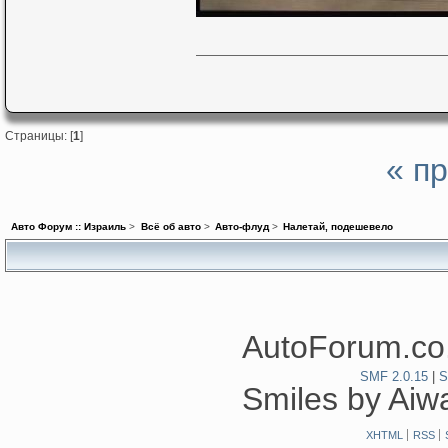
Страницы: [
1
]
« п
Авто Форум :: Израиль
>
Всё об авто
>
Авто-флуд
>
Налетай, подешевело
AutoForum.co.
SMF 2.0.15
|
S
Smiles by Ai
XHTML
RSS