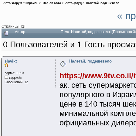
Авто Форум :: Израиль
>
Всё об авто
>
Авто-флуд
>
Налетай, подешевело
« п
Страницы: [
1
]
Автор
Тема: Налетай, подешевело (Прочитано 3
0 Пользователей и 1 Гость просма
slavikt
Налетай, подешевело
Карма: +1/-0
https://www.9tv.co.il
Оффлайн
Сообщений: 12
ак, сеть супермарке
популярного в Израи
цене в 140 тысяч шек
минимальной комплек
официальных дилеров