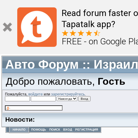
Read forum faster o
Tapatalk app?
FREE - on Google Pl
Авто Форум :: Израи
Добро пожаловать,
Гость
Пожалуйста,
войдите
или
зарегистрируйтесь
.
Новости:
НАЧАЛО
ПОМОЩЬ
ПОИСК
ВХОД
РЕГИСТРАЦИЯ