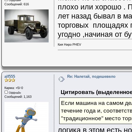
Оффлайн
Сообщений: 616
плохо или хорошо . 
лет назад бывал в м
торговых площадях п
угодно ,начиная от 
Кия Ниро PHEV
alf555
Re: Налетай, подешевело
Карма: +5/-0
Цитировать (выделенное
Оффлайн
Сообщений: 1,163
Если машина на самом дел
течение года и, соответс
"традиционное" место тор
логика в этом есть н