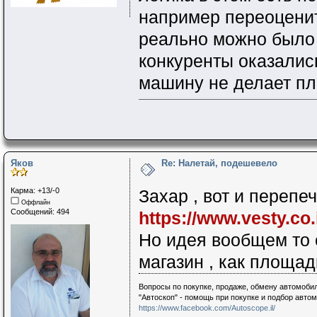
например переоценит
реально можно было 
конкуренты оказались
машину не делает пл
Яков
Re: Налетай, подешевело
Карма: +13/-0
Захар , вот и перепеч
Оффлайн
Сообщений: 494
https://www.vesty.co.
Но идея вообщем то ст
магазин , как площа
Вопросы по покупке, продаже, обмену автомобил
"Автоскоп" - помощь при покупке и подбор авто
https://www.facebook.com/Autoscope.il/