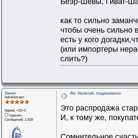
Беэр-Шевы, Гиват-Ша
как то сильно заман
чтобы очень сильно ве
есть у кого догадки,
(или импортеры нера
слить?)
Зенит
Re: Налетай, подешевело
Administrator
Это распродажа стар
Карма: +32/-0
И, к тому же, покупат
Оффлайн
Сообщений: 2,928
Сомнительное счасть