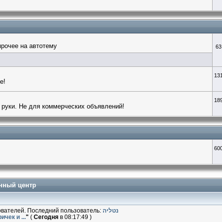
прочее на автотему
63
13
е!
18
 руки. Не для коммерческих объявлений!
60
нный центр
ователей. Последний пользователь:
נטליה
чек и ...
"
(
Сегодня
в 08:17:49 )