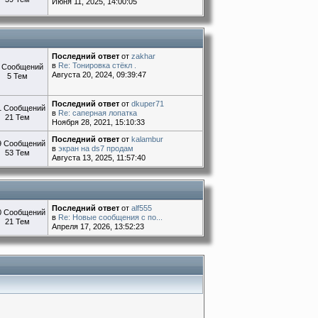
Июня 11, 2025, 14:00:05
Последний ответ
от
zakhar
в
Re: Тонировка стёкл .
 Сообщений
Августа 20, 2024, 09:39:47
5 Тем
Последний ответ
от
dkuper71
1 Сообщений
в
Re: саперная лопатка
21 Тем
Ноября 28, 2021, 15:10:33
Последний ответ
от
kalambur
9 Сообщений
в
экран на ds7 продам
53 Тем
Августа 13, 2025, 11:57:40
Последний ответ
от
alf555
0 Сообщений
в
Re: Новые сообщения с по...
21 Тем
Апреля 17, 2026, 13:52:23