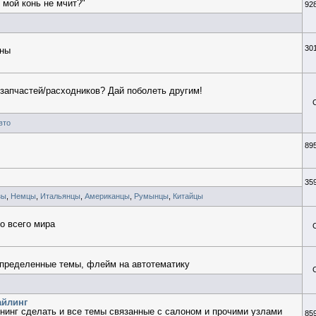
 мой конь не мчит?"
92
30
ины
/запчастей/расходников? Дай поболеть другим!
вто
89
35
зы
,
Немцы
,
Итальянцы
,
Американцы
,
Румынцы
,
Китайцы
о всего мира
определенные темы, флейм на автотематику
айлинг
нинг сделать и все темы связанные с салоном и прочими узлами
85