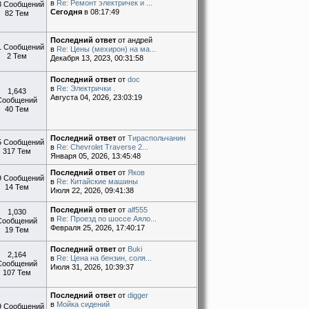
в
Re: Ремонт электричек и ...
8 Сообщений
Сегодня
в 08:17:49
82 Тем
Последний ответ
от андрей
1 Сообщений
в
Re: Цены (мехирон) на ма...
2 Тем
Декабря 13, 2023, 00:31:58
Последний ответ
от
doc
в
Re: Электрички .
1,643
Августа 04, 2026, 23:03:19
Сообщений
40 Тем
Последний ответ
от
Тираспольчанин
5 Сообщений
в
Re: Chevrolet Traverse 2...
317 Тем
Января 05, 2026, 13:45:48
Последний ответ
от
Яков
9 Сообщений
в
Re: Китайские машины
14 Тем
Июля 22, 2026, 09:41:38
Последний ответ
от
alf555
1,030
в
Re: Проезд по шоссе Аяло...
Сообщений
Февраля 25, 2026, 17:40:17
19 Тем
Последний ответ
от
Buki
2,164
в
Re: Цена на бензин, соля...
Сообщений
Июля 31, 2026, 10:39:37
107 Тем
Последний ответ
от
digger
в
Мойка сидений
9 Сообщений