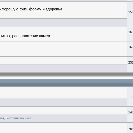
ть хорошую физ. форму и здоровье
15
16
ников, расположение камер
16
23
14
онт
,
Бытовая техника
78