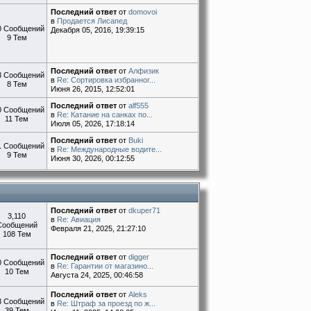
Последний ответ
от
domovoi
в
Продается Лисапед
0 Сообщений
Декабря 05, 2016, 19:39:15
9 Тем
Последний ответ
от
Алфизик
3 Сообщений
в
Re: Сортировка избранног...
8 Тем
Июня 26, 2015, 12:52:01
Последний ответ
от
alf555
0 Сообщений
в
Re: Катание на санках по...
11 Тем
Июля 05, 2026, 17:18:14
Последний ответ
от
Buki
1 Сообщений
в
Re: Международные водите...
9 Тем
Июня 30, 2026, 00:12:55
Последний ответ
от
dkuper71
3,110
в
Re: Авиация
Сообщений
Февраля 21, 2025, 21:27:10
108 Тем
Последний ответ
от
digger
0 Сообщений
в
Re: Гарантии от магазино...
10 Тем
Августа 24, 2025, 00:46:58
Последний ответ
от
Aleks
3 Сообщений
в
Re: Штраф за проезд по ж...
39 Тем