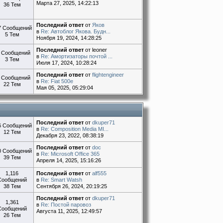
Марта 27, 2025, 14:22:13
36 Тем
Последний ответ
от
Яков
7 Сообщений
в
Re: Автоблог Якова. Будн...
5 Тем
Ноября 19, 2024, 14:28:25
Последний ответ
от leoner
 Сообщений
в
Re: Амортизаторы почтой ...
3 Тем
Июля 17, 2024, 10:28:24
Последний ответ
от
flightengineer
 Сообщений
в
Re: Fiat 500e
22 Тем
Мая 05, 2025, 05:29:04
Последний ответ
от
dkuper71
6 Сообщений
в
Re: Composition Media MI...
12 Тем
Декабря 23, 2022, 08:38:19
Последний ответ
от
doc
0 Сообщений
в
Re: Microsoft Office 365
39 Тем
Апреля 14, 2025, 15:16:26
1,116
Последний ответ
от
alf555
Сообщений
в
Re: Smart Watsh
38 Тем
Сентября 26, 2024, 20:19:25
Последний ответ
от
dkuper71
1,361
в
Re: Постой паровоз
Сообщений
Августа 11, 2025, 12:49:57
26 Тем