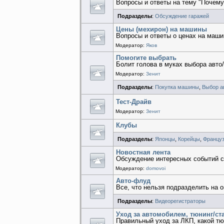
Вопросы и ответы на тему "Почему
Подразделы
:
Обсуждение гаражей
Цены (мехирон) на машины
Вопросы и ответы о ценах на маш
Модератор:
Яков
Помогите выбрать
Болит голова в муках выбора авто
Модератор:
Зенит
Подразделы
:
Покупка машины
,
Выбор а
Тест-Драйв
Модератор:
Зенит
Клубы
Подразделы
:
Японцы
,
Корейцы
,
Францу
Новостная лента
Обсуждение интересных событий с
Модератор:
domovoi
Авто-флуд
Все, что нельзя подразделить на 
Подразделы
:
Видеорегистраторы
Уход за автомобилем, тюнинг/ст
Правильный уход за ЛКП, какой тю