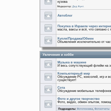
кузова
Модератор:
Дед Фунт.
Автоблог
Покупка в Израиле через интерн
масла, ваксы и всё, что связано с
Купля/Продажа/Обмен
Объявления исключительно от час
Увлечения и хобби
Музыка в машине
И весь сопутствующий флейм на э
Компьютерный мир
Обсуждение PC, консолей, игр и в
существует!
Сота
Обсуждение мобильных телефонов, 
Фото и другое творчество
Фото, видео, обмен опытом, помо
Подразделы
:
Фототехника
,
Фотоотчеты