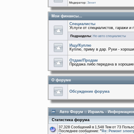
Модератор:
Зенит
Мои финансы...
Специалисты
Услуги от специалистов, гаражи и 
Подразделы
:
Не-авто специалисты
Ищу/Куплю
Куплю, приму в дар. Руки - хороши
Отдам/Продам
Продажа либо передача в хорошие
О форуме
Обсуждение форума
Авто Форум :: Израиль - Информацио
Статистика форума
37,328 Сообщений в 1,548 Тем от 73 Польз
Последнее сообщение:
"
Re: Ремонт электри