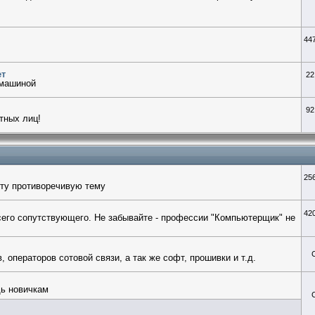
44
ет
22
 машиной
92
тных лиц!
25
ту противоречивую тему
42
сего сопутствующего. Не забывайте - профессии "Компьютерщик" не
операторов сотовой связи, а так же софт, прошивки и т.д.
щь новичкам