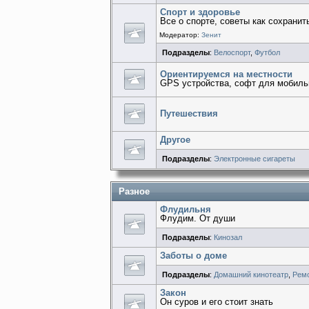
Спорт и здоровье
Все о спорте, советы как сохрани
Модератор:
Зенит
Подразделы
:
Велоспорт
,
Футбол
Ориентируемся на местности
GPS устройства, софт для мобиль
Путешествия
Другое
Подразделы
:
Электронные сигареты
Разное
Флудильня
Флудим. От души
Подразделы
:
Кинозал
Заботы о доме
Подразделы
:
Домашний кинотеатр
,
Рем
Закон
Он суров и его стоит знать