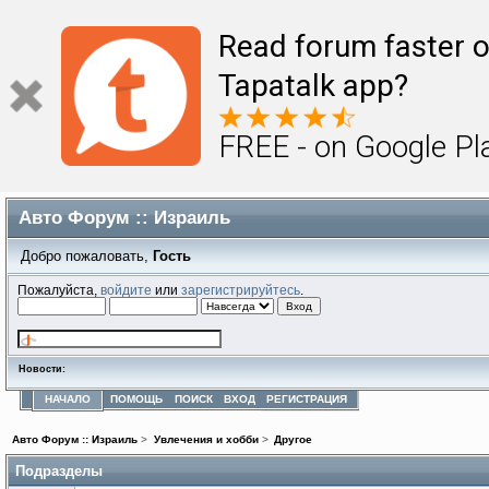
Read forum faster o
Tapatalk app?
FREE - on Google Pl
Авто Форум :: Израиль
Добро пожаловать,
Гость
Пожалуйста,
войдите
или
зарегистрируйтесь
.
Новости:
НАЧАЛО
ПОМОЩЬ
ПОИСК
ВХОД
РЕГИСТРАЦИЯ
Авто Форум :: Израиль
>
Увлечения и хобби
>
Другое
Подразделы