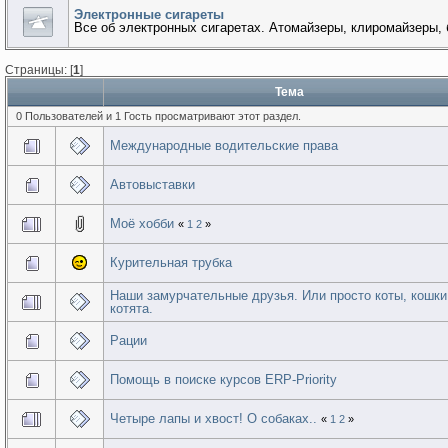
Электронные сигареты
Все об электронных сигаретах. Атомайзеры, клиромайзеры, 
Страницы: [
1
]
Тема
0 Пользователей и 1 Гость просматривают этот раздел.
Международные водительские права
Автовыставки
Моё хобби
«
1
2
»
Курительная трубка
Наши замурчательные друзья. Или просто коты, кошки
котята.
Рации
Помощь в поиске курсов ERP-Priority
Четыре лапы и хвост! О собаках..
«
1
2
»