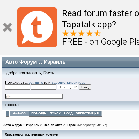
Read forum faster o
Tapatalk app?
FREE - on Google Pl
Авто Форум :: Израиль
Добро пожаловать,
Гость
Пожалуйста,
войдите
или
зарегистрируйтесь
.
Новости:
НАЧАЛО
ПОМОЩЬ
ПОИСК
ВХОД
РЕГИСТРАЦИЯ
Авто Форум :: Израиль
>
Всё об авто
>
Гараж
(Модератор:
Зенит
)
Хвастаемся железными конями