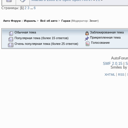
Страницы: [
1
]
2
3
...
6
Авто Форум :: Израиль
>
Всё об авто
>
Гараж
(Модератор:
Зенит
)
Обычная тема
Заблокированная тема
Прикрепленная тема
Популярная тема (более 15 ответов)
Голосование
Очень популярная тема (более 25 ответов)
AutoForum
SMF 2.0.15
|
S
Smiles by
XHTML
RSS