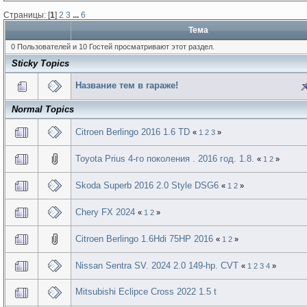
Страницы: [
1
]
2
3
...
6
Тема
0 Пользователей и 10 Гостей просматривают этот раздел.
Sticky Topics
Название тем в гараже!
Normal Topics
Citroen Berlingo 2016 1.6 TD
«
1
2
3
»
Toyota Prius 4-го поколения . 2016 год. 1.8.
«
1
2
»
Skoda Superb 2016 2.0 Style DSG6
«
1
2
»
Chery FX 2024
«
1
2
»
Сitroen Berlingo 1.6Hdi 75HP 2016
«
1
2
»
Nissan Sentra SV. 2024 2.0 149-hp. CVT
«
1
2
3
4
»
Mitsubishi Eclipce Cross 2022 1.5 t