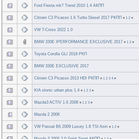
Ford Fiesta mk7 Trend 2010 1.4 АКПП
Citroen C3 Picasso 1.6 Turbo Diesel 2017 РКПП
«
1
2
»
VW T-Cross 2022 1.0
BMW 330E IPERFORMANCE EXCLUSIVE 2017
«
1
2
»
Toyota Corolla GLI 2018 РКП
BMW 330E EXCLUSIVE 2017
Citroen C3 Picasso 2013 HDI РКПП
«
1
2
3
4
»
KIA stonic urban plus 1.4
«
1
2
3
»
Mazda3 ACTIV 1.6 2008
«
1
2
3
»
Mazda 2 2008
VW Passat B6 2009 Luxury 1.8 TSI Asin
«
1
2
»
Mazda 3 2006 2.0 Spirit Sport АКПП
«
1
2
»