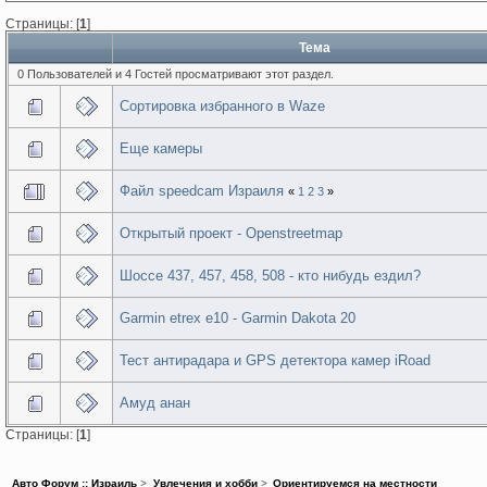
Страницы: [
1
]
Тема
0 Пользователей и 4 Гостей просматривают этот раздел.
Сортировка избранного в Waze
Еще камеры
Файл speedcam Израиля
«
1
2
3
»
Открытый проект - Openstreetmap
Шоссе 437, 457, 458, 508 - кто нибудь ездил?
Garmin etrex e10 - Garmin Dakota 20
Тест антирадарa и GPS детектора камер iRoad
Амуд анан
Страницы: [
1
]
Авто Форум :: Израиль
>
Увлечения и хобби
>
Ориентируемся на местности