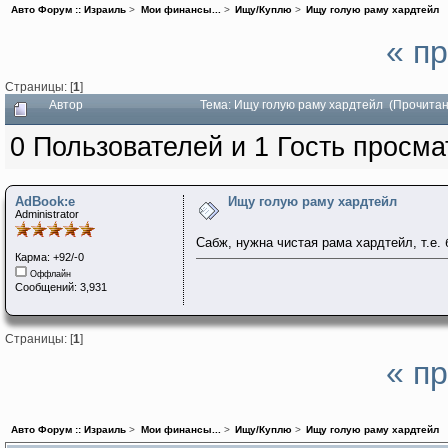
Авто Форум :: Израиль
>
Мои финансы...
>
Ищу/Куплю
>
Ищу голую раму хардтейл
« п
Страницы: [
1
]
Автор
Тема: Ищу голую раму хардтейл (Прочитан
0 Пользователей и 1 Гость просма
AdBook:e
Ищу голую раму хардтейл
Administrator
Сабж, нужна чистая рама хардтейл, т.е. 
Карма: +92/-0
Оффлайн
Сообщений: 3,931
Страницы: [
1
]
« п
Авто Форум :: Израиль
>
Мои финансы...
>
Ищу/Куплю
>
Ищу голую раму хардтейл