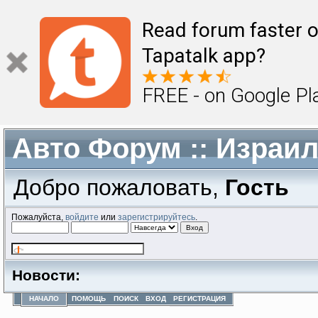
Read forum faster o
Tapatalk app?
FREE - on Google Pl
Авто Форум :: Израи
Добро пожаловать,
Гость
Пожалуйста,
войдите
или
зарегистрируйтесь
.
Новости:
НАЧАЛО
ПОМОЩЬ
ПОИСК
ВХОД
РЕГИСТРАЦИЯ