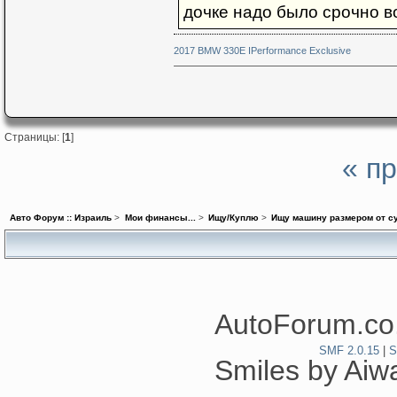
дочке надо было срочно в
2017 BMW 330E IPerformance Exclusive
Страницы: [
1
]
« п
Авто Форум :: Израиль
>
Мои финансы...
>
Ищу/Куплю
>
Ищу машину размером от с
AutoForum.co.
SMF 2.0.15
|
S
Smiles by Ai