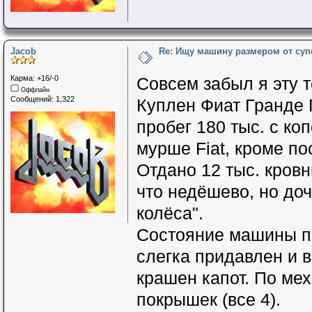
Jacob
Re: Ищу машину размером от суп
Карма: +16/-0
Совсем забыл я эту т
Оффлайн
Сообщений: 1,322
Куплен Фиат Гранде П
пробег 180 тыс. с ко
мурше Fiat, кроме по
Отдано 12 тыс. кровн
что недёшево, но до
колёса".
Состояние машины пр
слегка придавлен и 
крашен капот. По ме
покрышек (все 4).