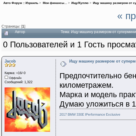
Авто Форум :: Израиль
>
Мои финансы...
>
Ищу/Куплю
>
Ищу машину размером от с
« п
Страницы: [
1
]
Автор
Тема: Ищу машину размером от супермини 
0 Пользователей и 1 Гость просма
Jacob
Ищу машину размером от суперм
Карма: +16/-0
Предпочтительно бен
Оффлайн
Сообщений: 1,322
километражем.
Марка и модель прак
Думаю уложиться в 1
2017 BMW 330E IPerformance Exclusive