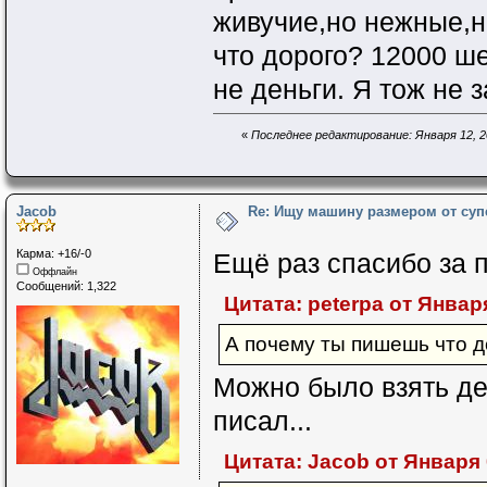
живучие,но нежные,н
что дорого? 12000 ш
не деньги. Я тож не з
«
Последнее редактирование: Января 12, 20
Jacob
Re: Ищу машину размером от суп
Карма: +16/-0
Ещё раз спасибо за 
Оффлайн
Сообщений: 1,322
Цитата: peterpa от Января
А почему ты пишешь что д
Можно было взять деш
писал...
Цитата: Jacob от Января 0