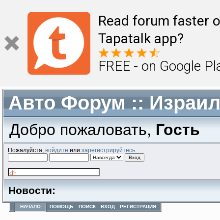
Read forum faster o
Tapatalk app?
FREE - on Google Pl
Авто Форум :: Израи
Добро пожаловать,
Гость
Пожалуйста,
войдите
или
зарегистрируйтесь
.
Новости:
НАЧАЛО
ПОМОЩЬ
ПОИСК
ВХОД
РЕГИСТРАЦИЯ