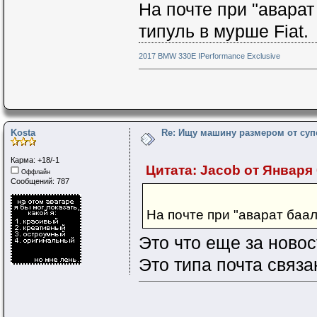
На почте при "авара
типуль в мурше Fiat.
2017 BMW 330E IPerformance Exclusive
Kosta
Re: Ищу машину размером от суп
Карма: +18/-1
Цитата: Jacob от Января 0
Оффлайн
Сообщений: 787
На почте при "аварат баал
Это что еще за новос
Это типа почта связ