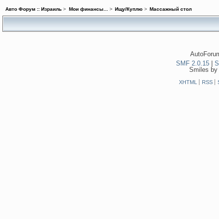
Авто Форум :: Израиль
>
Мои финансы...
>
Ищу/Куплю
>
Массажный стол
AutoForum
SMF 2.0.15
|
S
Smiles by
XHTML
RSS