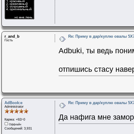
r_and_b
Re: Приму в дар/куплю овалы 5Х
Гость
Adbuki, ты ведь пон
отпишись стасу навер
AdBook:e
Re: Приму в дар/куплю овалы 5Х
Administrator
Да нафига мне замор
Карма: +92/-0
Оффлайн
Сообщений: 3,931