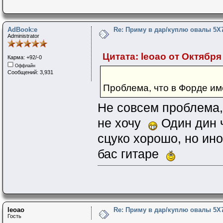
AdBook:e
Re: Приму в дар/куплю овалы 5Х
Administrator
Цитата: leoao от Октября 
Карма: +92/-0
Оффлайн
Сообщений: 3,931
Проблема, что в Форде им
Не совсем проблема, 
не хочу
Один дин ч
сцуко хорошо, но ино
бас гитаре
leoao
Re: Приму в дар/куплю овалы 5Х
Гость