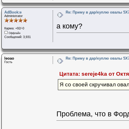
AdBook:e
Re: Приму в дар/куплю овалы 5Х
Administrator
а кому?
Карма: +92/-0
Оффлайн
Сообщений: 3,931
leoao
Re: Приму в дар/куплю овалы 5Х
Гость
Цитата: sereje4ka от Октя
Я со своей скручивал овал
Проблема, что в Фор