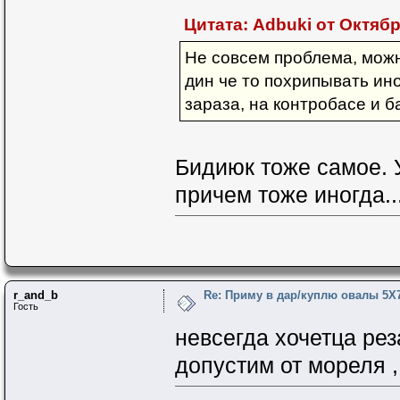
Цитата: Adbuki от Октября
Не совсем проблема, можн
дин че то похрипывать ино
зараза, на контробасе и 
Бидиюк тоже самое. 
причем тоже иногда...
r_and_b
Re: Приму в дар/куплю овалы 5Х
Гость
невсегда хочетца реза
допустим от мореля ,