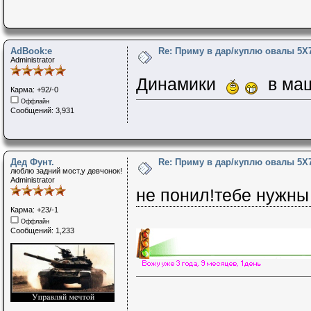
AdBook:e
Re: Приму в дар/куплю овалы 5Х
Administrator
Динамики
в ма
Карма: +92/-0
Оффлайн
Сообщений: 3,931
Дед Фунт.
Re: Приму в дар/куплю овалы 5Х
люблю задний мост,у девчонок!
Administrator
не понил!тебе нужны
Карма: +23/-1
Оффлайн
Сообщений: 1,233