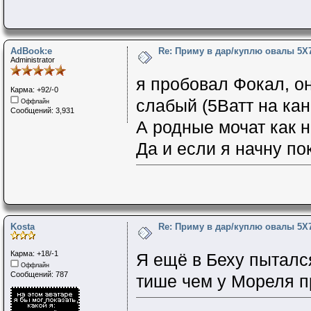
AdBook:e
Re: Приму в дар/куплю овалы 5Х
Administrator
я пробовал Фокал, он
Карма: +92/-0
слабый (5Ватт на ка
Оффлайн
Сообщений: 3,931
А родные мочат как н
Да и если я начну по
Kosta
Re: Приму в дар/куплю овалы 5Х
Карма: +18/-1
Я ещё в Беху пытался
Оффлайн
Сообщений: 787
тише чем у Мореля пр