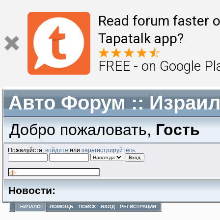
Read forum faster o
Tapatalk app?
FREE - on Google Pl
Авто Форум :: Израи
Добро пожаловать,
Гость
Пожалуйста,
войдите
или
зарегистрируйтесь
.
Новости:
НАЧАЛО
ПОМОЩЬ
ПОИСК
ВХОД
РЕГИСТРАЦИЯ