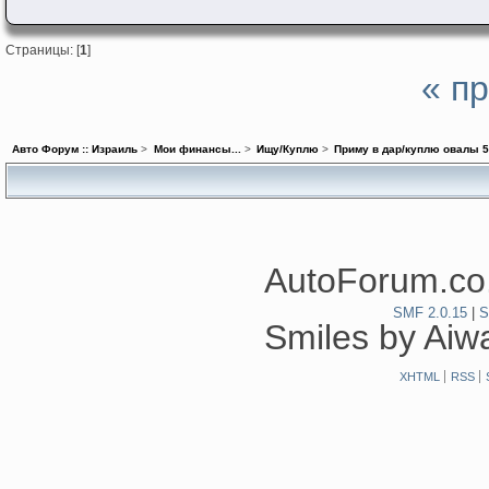
Страницы: [
1
]
« п
Авто Форум :: Израиль
>
Мои финансы...
>
Ищу/Куплю
>
Приму в дар/куплю овалы 5
AutoForum.co.
SMF 2.0.15
|
S
Smiles by Ai
XHTML
RSS