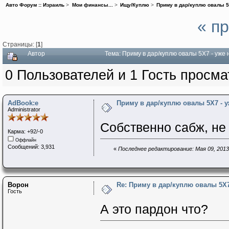
Авто Форум :: Израиль
>
Мои финансы...
>
Ищу/Куплю
>
Приму в дар/куплю овалы 5
« п
Страницы: [
1
]
Автор
Тема: Приму в дар/куплю овалы 5Х7 - уже
0 Пользователей и 1 Гость просма
AdBook:e
Приму в дар/куплю овалы 5Х7 - у
Administrator
Собственно сабж, не
Карма: +92/-0
Оффлайн
Сообщений: 3,931
«
Последнее редактирование: Мая 09, 2013,
Ворон
Re: Приму в дар/куплю овалы 5Х
Гость
А это пардон что?