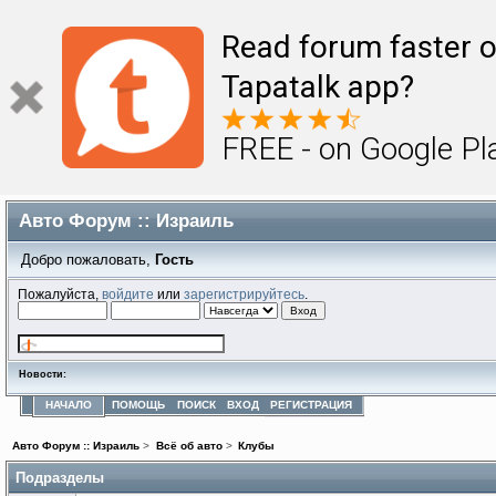
Read forum faster o
Tapatalk app?
FREE - on Google Pl
Авто Форум :: Израиль
Добро пожаловать,
Гость
Пожалуйста,
войдите
или
зарегистрируйтесь
.
Новости:
НАЧАЛО
ПОМОЩЬ
ПОИСК
ВХОД
РЕГИСТРАЦИЯ
Авто Форум :: Израиль
>
Всё об авто
>
Клубы
Подразделы