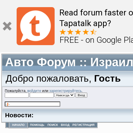
Read forum faster o
Tapatalk app?
FREE - on Google Pl
Авто Форум :: Израи
Добро пожаловать,
Гость
Пожалуйста,
войдите
или
зарегистрируйтесь
.
Новости:
НАЧАЛО
ПОМОЩЬ
ПОИСК
ВХОД
РЕГИСТРАЦИЯ