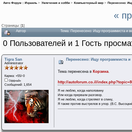
Авто Форум :: Израиль
>
Увлечения и хобби
>
Компьютерный мир
>
Перенесено: Ищ
« п
Страницы: [
1
]
Автор
Тема: Перенесено: Ищу программиста и в
0 Пользователей и 1 Гость просма
Tigra San
Перенесено: Ищу программиста и 
Administrator
Тема перенесена в
Корзина
.
Карма: +55/-0
Оффлайн
http://autoforum.co.il/index.php?topic=8
Сообщений: 1,654
Я не люблю, когда наполовину
Или когда прервали разговор.
Я не люблю, когда стреляют в спину,
Я также против выстрелов в упор. (В.С. Высоцки