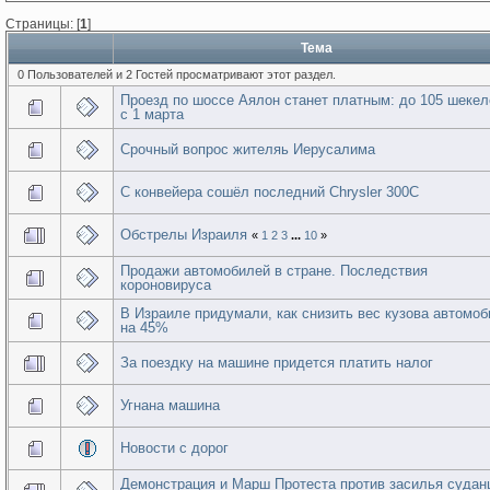
Страницы: [
1
]
Тема
0 Пользователей и 2 Гостей просматривают этот раздел.
Проезд по шоссе Аялон станет платным: до 105 шекел
с 1 марта
Срочный вопрос жителяь Иерусалима
С конвейера сошёл последний Chrysler 300C
Обстрелы Израиля
«
1
2
3
...
10
»
Продажи автомобилей в стране. Последствия
короновируса
В Израиле придумали, как снизить вес кузова автомо
на 45%
За поездку на машине придется платить налог
Угнана машина
Новости с дорог
Демонстрация и Марш Протеста против засилья судан