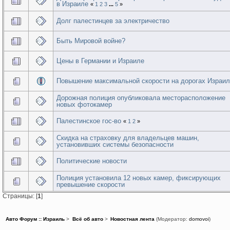
в Израиле
«
1
2
3
...
5
»
Долг палестинцев за электричество
Быть Мировой войне?
Цены в Германии и Израиле
Повышение максимальной скорости на дорогах Израи
Дорожная полиция опубликовала месторасположение
новых фотокамер
Палестинское гос-во
«
1
2
»
Cкидка на страховку для владельцев машин,
установивших системы безопасности
Политические новости
Полиция установила 12 новых камер, фиксирующих
превышение скорости
Страницы: [
1
]
Авто Форум :: Израиль
>
Всё об авто
>
Новостная лента
(Модератор:
domovoi
)