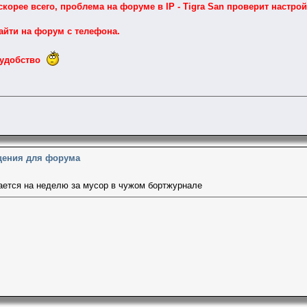
скорее всего, проблема на форуме в IP -
Tigra San
проверит настрой
айти на форум с телефона.
еудобство
щения для форума
ается на неделю за мусор в чужом бортжурнале