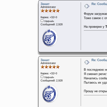
Зенит
Re: Сооб
Administrator
Форум загружае
Карма: +32/-0
Тоже самое с о
Оффлайн
Сообщений: 2,928
На проверке у
T
Зенит
Re: Сооб
Administrator
В последнюю н
Карма: +32/-0
Я сменил регис
Оффлайн
Начались сообщ
Сообщений: 2,928
Пытаюсь их уда
Прошу не откры