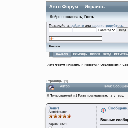
Авто Форум :: Израиль
Добро пожаловать,
Гость
Пожалуйста,
войдите
или
зарегистрируйтесь
.
Новости:
НАЧАЛО
ПОМОЩЬ
ПОИСК
ВХОД
РЕГИСТР
Авто Форум :: Израиль
>
Новости
>
Объявления
>
Соо
Страницы: [
1
]
Автор
Тема: Сообщен
0 Пользователей и 1 Гость просматривают эту тему.
Зенит
Сообщени
Administrator
Важные сообщ
Карма: +32/-0