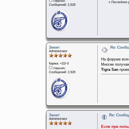
Оффлайн
«
Последнее р
Сообщений: 2,928
Зенит
Re: Сооб
Administrator
На форуме возн
Карма: +32/-0
Многие получаю
Оффлайн
Tigra San
прове
Сообщений: 2,928
Зенит
Re: Сообщ
Administrator
Если при попы