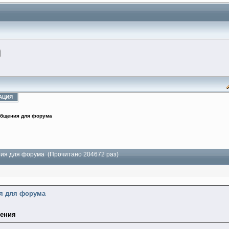
АЦИЯ
бщения для форума
ия для форума (Прочитано 204672 раз)
я для форума
ения