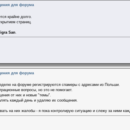
щения для форума
тся крайне долго.
ткрытием страниц.
igra San
.
щения для форума
еделю на форуме регистрируются спамеры с адресами из Польши.
трационные вопросы, но это не помогает.
ения от них и новые "темы".
лять каждый день и удаляю их сообщения.
вать на них жалобы - я пока контролирую ситуацию и слежу за ними каж