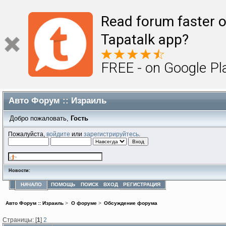
Read forum faster o
Tapatalk app?
FREE - on Google Pl
Авто Форум :: Израиль
Добро пожаловать,
Гость
Пожалуйста,
войдите
или
зарегистрируйтесь
.
Новости:
НАЧАЛО
ПОМОЩЬ
ПОИСК
ВХОД
РЕГИСТРАЦИЯ
Авто Форум :: Израиль
>
О форуме
>
Обсуждение форума
Страницы: [
1
]
2