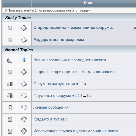
Тема
0 Пользователей и 1 Гость просматривают этот раздел.
Sticky Topics
О предложениях к изменениям форума.
Модераторы по разделам
Normal Topics
Новые сообщения с последнего визита.
на gmail не приходит письмо для активации
Форум не загружается
«
1
2
»
Флудилка о форуме
«
1
2
3
...
6
»
личные сообщения
Когда-то я тут жил
Испорченная ссылка в уведомлении на почту