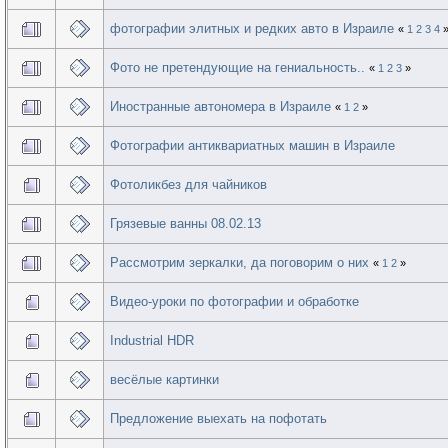
фотографии элитных и редких авто в Израиле
«
1
2
3
4
Фото не претендующие на гениальность..
«
1
2
3
»
Иностранные автономера в Израиле
«
1
2
»
Фотографии антиквариатных машин в Израиле
Фотоликбез для чайников
Грязевые ванны 08.02.13
Рассмотрим зеркалки, да поговорим о них
«
1
2
»
Видео-уроки по фотографии и обработке
Industrial HDR
весёлые картинки
Предложение выехать на пофотать