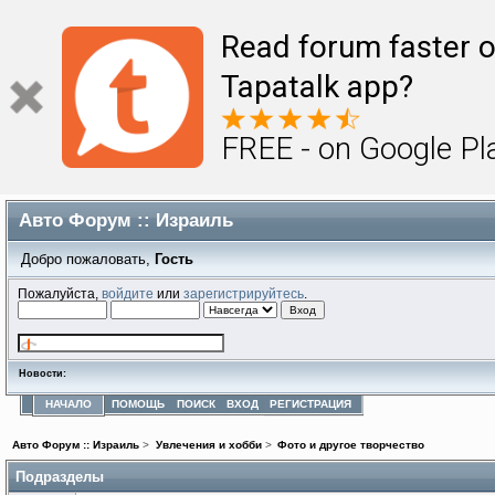
Read forum faster o
Tapatalk app?
FREE - on Google Pl
Авто Форум :: Израиль
Добро пожаловать,
Гость
Пожалуйста,
войдите
или
зарегистрируйтесь
.
Новости:
НАЧАЛО
ПОМОЩЬ
ПОИСК
ВХОД
РЕГИСТРАЦИЯ
Авто Форум :: Израиль
>
Увлечения и хобби
>
Фото и другое творчество
Подразделы