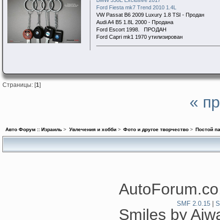
BMW 330E Exclusive 2017
Ford Fiesta mk7 Trend 2010 1.4L
VW Passat B6 2009 Luxury 1.8 TSI - Продан
Audi A4 B5 1.8L 2000 - Продана
Ford Escort 1998. ПРОДАН
Ford Capri mk1 1970 утилизирован
Страницы: [
1
]
« п
Авто Форум :: Израиль
>
Увлечения и хобби
>
Фото и другое творчество
>
Постой п
AutoForum.co.
SMF 2.0.15
|
S
Smiles by Ai