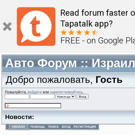
Read forum faster o
Tapatalk app?
FREE - on Google Pl
Авто Форум :: Израи
Добро пожаловать,
Гость
Пожалуйста,
войдите
или
зарегистрируйтесь
.
Новости:
НАЧАЛО
ПОМОЩЬ
ПОИСК
ВХОД
РЕГИСТРАЦИЯ