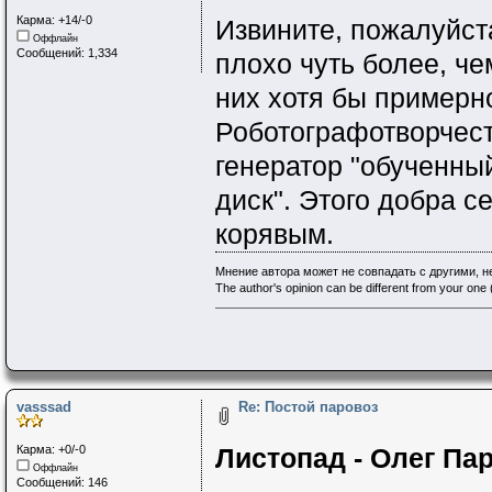
Карма: +14/-0
Извините, пожалуйст
Оффлайн
Сообщений: 1,334
плохо чуть более, че
них хотя бы примерно
Роботографотворчеств
генератор "обученный
диск". Этого добра с
корявым.
Мнение автора может не совпадать с другими, 
The author's opinion can be different from your one (
vasssad
Re: Постой паровоз
Карма: +0/-0
Листопад - Олег Пар
Оффлайн
Сообщений: 146