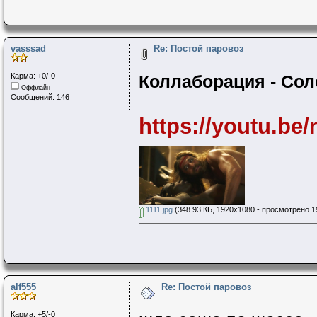
vasssad
Re: Постой паровоз
Карма: +0/-0
Коллаборация - Со
Оффлайн
Сообщений: 146
https://youtu.b
1111.jpg
(348.93 КБ, 1920x1080 - просмотрено 19
alf555
Re: Постой паровоз
Карма: +5/-0