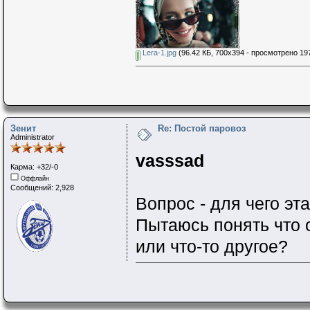
Lera-1.jpg
(96.42 КБ, 700x394 - просмотрено 197
Зенит
Re: Постой паровоз
Administrator
vasssad
Карма: +32/-0
Оффлайн
Сообщений: 2,928
Вопрос - для чего эт
Пытаюсь понять что 
или что-то другое?