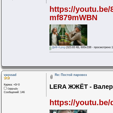
https://youtu.b
mf879mWBN
ДиФ-4.png
(323.83 КБ, 600x338 - просмотрено 1
vasssad
Re: Постой паровоз
Карма: +0/-0
LERA ЖЖЁТ - Валер
Оффлайн
Сообщений: 146
https://youtu.b