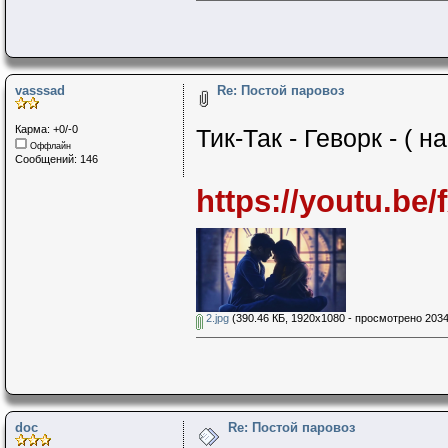
vasssad
Re: Постой паровоз
Карма: +0/-0
Тик-Так - Геворк - ( н
Оффлайн
Сообщений: 146
https://youtu.be
2.jpg
(390.46 КБ, 1920x1080 - просмотрено 2034
doc
Re: Постой паровоз