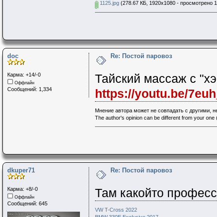
1125.jpg
(278.67 КБ, 1920x1080 - просмотрено 1
doc
Re: Постой паровоз
Карма: +14/-0
Тайский массаж с "хэ
Оффлайн
Сообщений: 1,334
https://youtu.be/7e
Мнение автора может не совпадать с другими, 
The author's opinion can be different from your one (
dkuper71
Re: Постой паровоз
Карма: +8/-0
Там какойто профес
Оффлайн
Сообщений: 645
VW T-Cross 2022