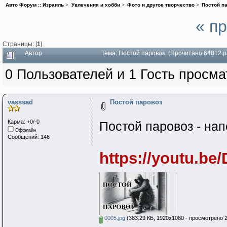
Авто Форум :: Израиль
>
Увлечения и хобби
>
Фото и другое творчество
>
Постой п
« п
Страницы: [
1
]
Автор
Тема: Постой паровоз (Прочитано 64812 р
0 Пользователей и 1 Гость просма
vasssad
Постой паровоз
Карма: +0/-0
Постой паровоз - нап
Оффлайн
Сообщений: 146
https://youtu.b
0005.jpg
(383.29 КБ, 1920x1080 - просмотрено 2