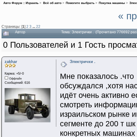
Авто Форум :: Израиль
>
Всё об авто
>
Помогите выбрать
>
Покупка машины
>
Элек
« п
Страницы: [
1
]
2
3
...
22
Автор
Тема: Электрички . (Прочитано 776692 раз
0 Пользователей и 1 Гость просма
zakhar
Электрички .
Карма: +5/-0
Мне показалось .что
Оффлайн
Сообщений: 616
обсуждался ,хотя на
идёт очень активно 
смотреть информацию
израильском рынке и
сегменте до 200 т ш
конкретных машинах