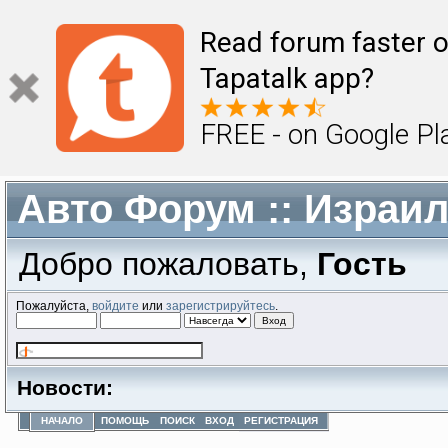
Read forum faster o
Tapatalk app?
FREE - on Google Pl
Авто Форум :: Израи
Добро пожаловать,
Гость
Пожалуйста,
войдите
или
зарегистрируйтесь
.
Новости:
НАЧАЛО
ПОМОЩЬ
ПОИСК
ВХОД
РЕГИСТРАЦИЯ