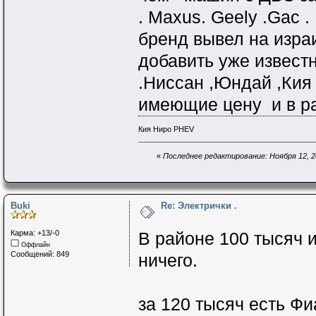
. Maxus. Geely .Gac .
бренд вывел на израи
добавить уже извест
.Ниссан ,Юндай ,Кия
имеющие цену и в ра
Кия Ниро PHEV
«
Последнее редактирование: Ноября 12, 20
Buki
Re: Электрички .
Карма: +13/-0
В районе 100 тысяч и
Оффлайн
Сообщений: 849
ничего.
за 120 тысяч есть Фи