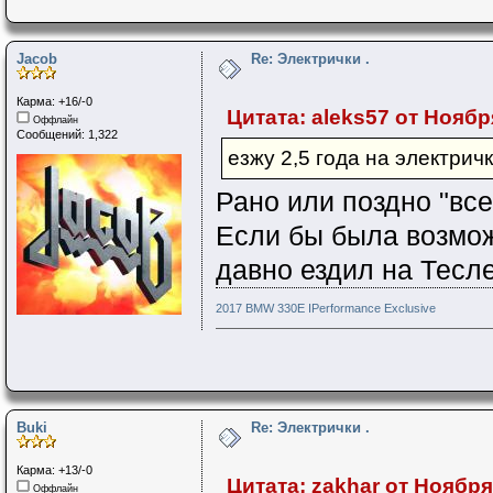
Jacob
Re: Электрички .
Карма: +16/-0
Цитата: aleks57 от Ноября
Оффлайн
Сообщений: 1,322
езжу 2,5 года на электрич
Рано или поздно "все
Если бы была возмож
давно ездил на Тесле
2017 BMW 330E IPerformance Exclusive
Buki
Re: Электрички .
Карма: +13/-0
Цитата: zakhar от Ноября 
Оффлайн