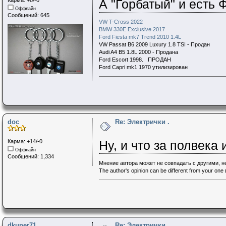
А "Горбатый" и есть
Оффлайн
Сообщений: 645
VW T-Cross 2022
BMW 330E Exclusive 2017
Ford Fiesta mk7 Trend 2010 1.4L
VW Passat B6 2009 Luxury 1.8 TSI - Продан
Audi A4 B5 1.8L 2000 - Продана
Ford Escort 1998. ПРОДАН
Ford Capri mk1 1970 утилизирован
doc
Re: Электрички .
Карма: +14/-0
Ну, и что за полвека
Оффлайн
Сообщений: 1,334
Мнение автора может не совпадать с другими, 
The author's opinion can be different from your one (
dkuper71
Re: Электрички .