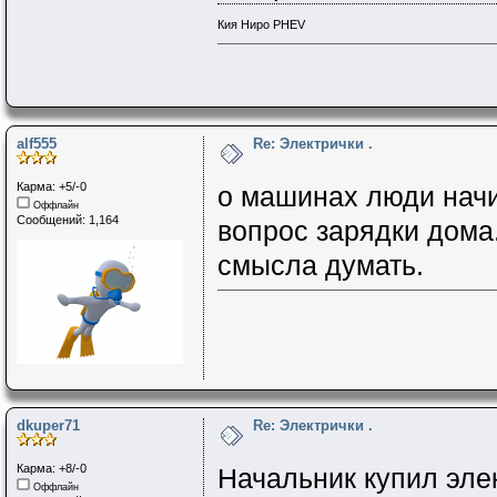
Кия Ниро PHEV
alf555
Re: Электрички .
Карма: +5/-0
о машинах люди начи
Оффлайн
Сообщений: 1,164
вопрос зарядки дома.
смысла думать.
dkuper71
Re: Электрички .
Карма: +8/-0
Начальник купил эле
Оффлайн