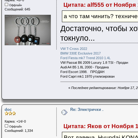
Цитата: alf555 от Ноября 
Оффлайн
Сообщений: 645
а что там чинить? технич
Достаточно, чтобы х
токнуло...
VW T-Cross 2022
BMW 330E Exclusive 2017
Ford Fiesta mk7 Trend 2010 1.4L
VW Passat B6 2009 Luxury 1.8 TSI - Продан
Audi A4 B5 1.8L 2000 - Продана
Ford Escort 1998. ПРОДАН
Ford Capri mk1 1970 утилизирован
«
Последнее редактирование: Ноября 17, 20
doc
Re: Электрички .
Карма: +14/-0
Цитата: Яков от Ноября 17
Оффлайн
Сообщений: 1,334
Вот давеча Hyundai KONA 