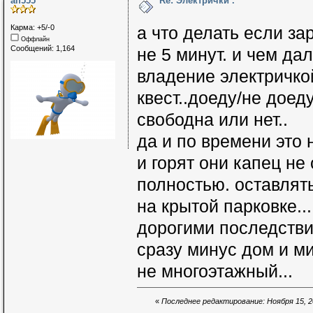
alf555
Re: Электрички .
Карма: +5/-0
а что делать если за
Оффлайн
Сообщений: 1,164
не 5 минут. и чем да
владение электричк
квест..доеду/не доеду
свободна или нет..
да и по времени это 
и горят они капец не
полностью. оставлят
на крытой парковке..
дорогими последстви
сразу минус дом и м
не многоэтажный...
«
Последнее редактирование: Ноября 15, 20