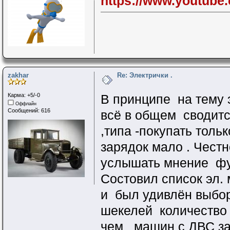
https://www.youtub
zakhar
Re: Электрички .
Карма: +5/-0
В принципе на тему 
Оффлайн
Сообщений: 616
всё в общем сводитс
,типа -покупать тол
зарядок мало . Честн
услышать мнение фу
Состовил список эл.
и был удивлён выбор
шекелей количество
чем машин с ДВС за 