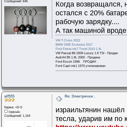
Сообщений: 645
Когда возвращался, н
остался с 20% батаре
рабочую зарядку....
А так машиной вроде
VW T-Cross 2022
BMW 330E Exclusive 2017
Ford Fiesta mk7 Trend 2010 1.4L
VW Passat B6 2009 Luxury 1.8 TSI - Продан
Audi A4 B5 1.8L 2000 - Продана
Ford Escort 1998. ПРОДАН
Ford Capri mk1 1970 утилизирован
alf555
Re: Электрички .
Карма: +5/-0
израильтянин нашёл 
Оффлайн
Сообщений: 1,164
тесла, ударив им по