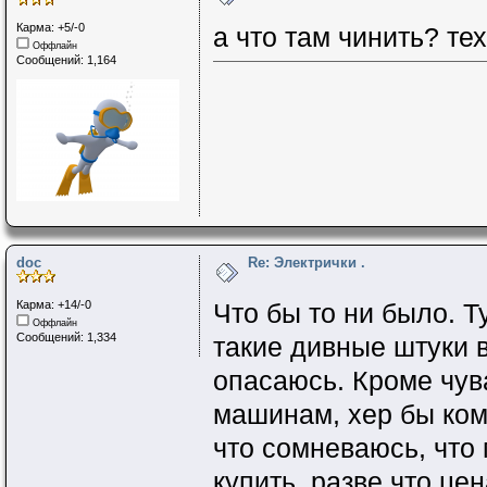
Карма: +5/-0
а что там чинить? те
Оффлайн
Сообщений: 1,164
doc
Re: Электрички .
Карма: +14/-0
Что бы то ни было. Т
Оффлайн
Сообщений: 1,334
такие дивные штуки 
опасаюсь. Кроме чув
машинам, хер бы кому
что сомневаюсь, что 
купить, разве что цен