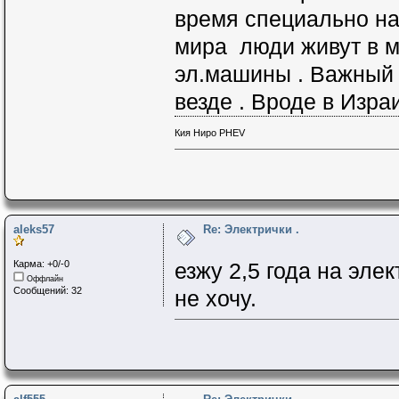
время специально на 
мира люди живут в м
эл.машины . Важный 
везде . Вроде в Изра
Кия Ниро PHEV
aleks57
Re: Электрички .
Карма: +0/-0
езжу 2,5 года на эле
Оффлайн
Сообщений: 32
не хочу.