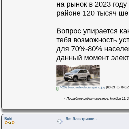
на рынок в 2023 году
районе 120 тысяч ше
Вопрос упирается как
тебя возможность ус
для 70%-80% населен
данный момент элект
7-2021-nouvelle-dacia-spring.jpg
(63.63 КБ, 840x
«
Последнее редактирование: Ноября 12, 20
Buki
Re: Электрички .