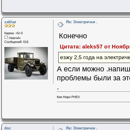
zakhar
Re: Электрички .
Карма: +5/-0
Конечно
Оффлайн
Сообщений: 616
Цитата: aleks57 от Ноября
езжу 2,5 года на электрич
А если можно .напиш
проблемы были за это
.
Кия Ниро PHEV
doc
Re: Электрички .