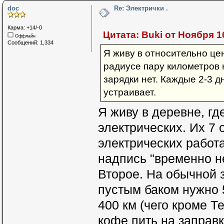
doc
Re: Электрички .
Карма: +14/-0
Цитата: Buki от Ноября 16
Оффлайн
Сообщений: 1,334
Я живу в относительно це
радиусе пару километров 
зарядки нет. Каждые 2-3 д
устраивает.
Я живу в деревне, гд
электрических. Их 7 
электрических работае
надпись "временно не
Второе. На обычной з
пустым баком нужно 
400 км (чего кроме Т
кофе пить на заправк