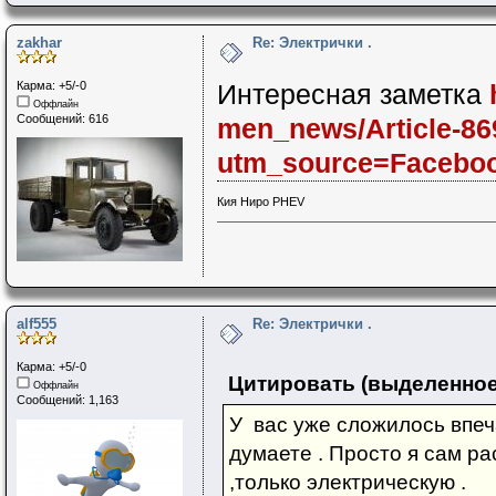
zakhar
Re: Электрички .
Карма: +5/-0
Интересная заметка
Оффлайн
Сообщений: 616
men_news/Article-8
utm_source=Facebo
Кия Ниро PHEV
alf555
Re: Электрички .
Карма: +5/-0
Цитировать (выделенное
Оффлайн
Сообщений: 1,163
У вас уже сложилось впеч
думаете . Просто я сам р
,только электрическую .