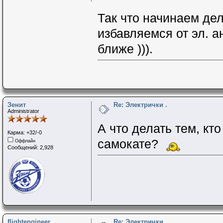
Так что начинаем дел
избавляемся от эл. а
ближе ))).
Зенит
Re: Электрички .
Administrator
А что делать тем, кто
Карма: +32/-0
самокате?
Оффлайн
Сообщений: 2,928
flightengineer
Re: Электрички .