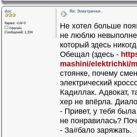
doc
Re: Электрички .
Карма: +14/-0
Не хотел больше поя
Оффлайн
Сообщений: 1,334
не люблю невыполнен
который здесь никогд
Обещал (здесь -
http
mashini/elektrichki
стоянке, почему сме
электрический кроссо
Кадиллак. Адвокат, т
хер не впёрла. Диало
- Привет, у тебя был
не понравилась? Поч
- За#бало заряжать.