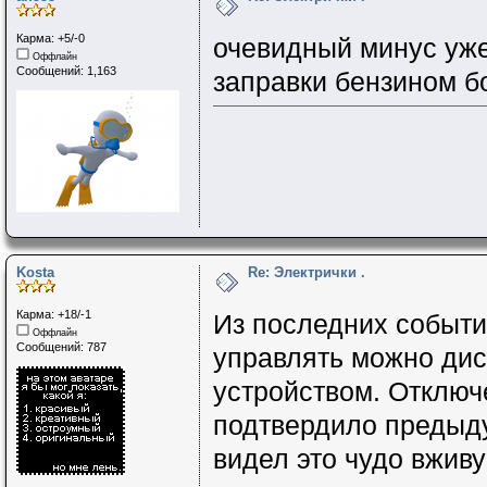
Карма: +5/-0
очевидный минус уже
Оффлайн
Сообщений: 1,163
заправки бензином б
Kosta
Re: Электрички .
Карма: +18/-1
Из последних событи
Оффлайн
Сообщений: 787
управлять можно ди
устройством. Отключ
подтвердило предыду
видел это чудо вжив