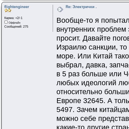
flightengineer
Re: Электрички .
Карма: +2/-1
Вообще-то я попытал
Оффлайн
Сообщений: 275
внутренних проблем 
просит. Давайте пого
Израилю санкции, то
море. Или Китай так
выбрал, давка, запча
в 5 раз больше или 
любых идеологий люб
относительно больш
Европе 32645. А тол
5497. Зачем китайца
можно себе представи
какие-то другие стра