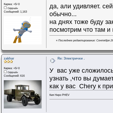
Карма: +5/-0
да, али удивляет. с
Оффлайн
Сообщений: 1,163
обычно...
на днях тоже буду за
посмотрим что там и 
«
Последнее редактирование: Сентября 26, 
zakhar
Re: Электрички .
Карма: +5/-0
У вас уже сложилось
Оффлайн
Сообщений: 616
узнать ,что вы дума
как у вас Chery к пр
Кия Ниро PHEV