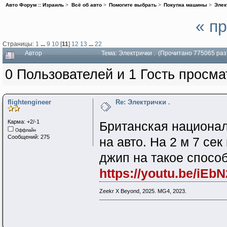
Авто Форум :: Израиль
>
Всё об авто
>
Помогите выбрать
>
Покупка машины
>
Элек
« п
Страницы:
1
...
9
10
[
11
]
12
13
...
22
Автор
Тема: Электрички . (Прочитано 775065 раз
0 Пользователей и 1 Гость просма
flightengineer
Re: Электрички .
Карма: +2/-1
Британская национал
Оффлайн
Сообщений: 275
на авто. На 2 м 7 се
джип на такое спосо
https://youtu.be/iE
Zeekr X Beyond, 2025. MG4, 2023.