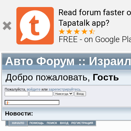
Read forum faster o
Tapatalk app?
FREE - on Google Pl
Авто Форум :: Израи
Добро пожаловать,
Гость
Пожалуйста,
войдите
или
зарегистрируйтесь
.
Новости:
НАЧАЛО
ПОМОЩЬ
ПОИСК
ВХОД
РЕГИСТРАЦИЯ