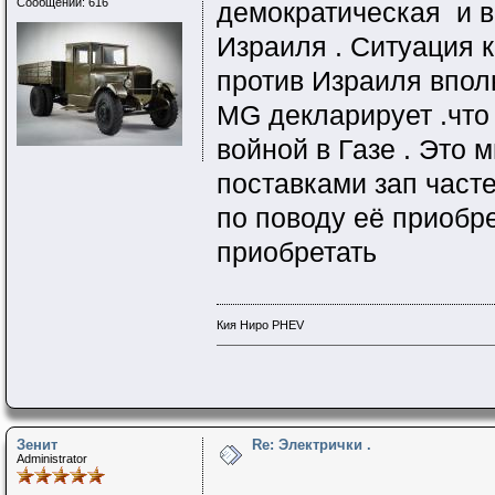
Сообщений: 616
демократическая и в
Израиля . Ситуация к
против Израиля впол
MG декларирует .что
войной в Газе . Это
поставками зап част
по поводу её приобр
приобретать
Кия Ниро PHEV
Зенит
Re: Электрички .
Administrator