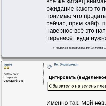
всё же китаец внима
ожидание какого то п
понимаю что продать 
сейчас, прям кайф. 
наверное всё это нап
перенесёт куда нужно
«
Последнее редактирование: Сентября 27, 
agnez
Re: Электрички .
Карма: +1/-0
Цитировать (выделенное
Оффлайн
Сообщений: 146
Обывателю на зелень плев
Именно так. Мой
не
в