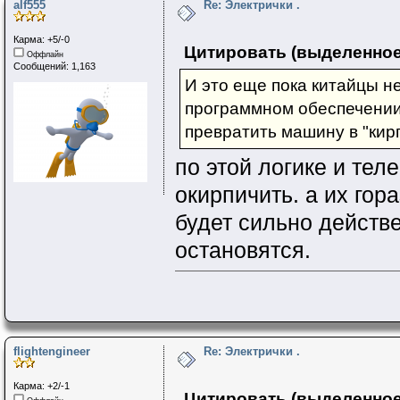
alf555
Re: Электрички .
Карма: +5/-0
Цитировать (выделенное
Оффлайн
Сообщений: 1,163
И это еще пока китайцы не
программном обеспечении
превратить машину в "кирп
по этой логике и те
окирпичить. а их гор
будет сильно действ
остановятся.
flightengineer
Re: Электрички .
Карма: +2/-1
Цитировать (выделенное