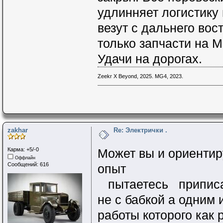
удлинняет логистику 
везут с дальнего вос
только запчасти на M
Удачи на дорогах.
Zeekr X Beyond, 2025. MG4, 2023.
zakhar
Re: Электрички .
Карма: +5/-0
Может вы и ориентиру
Оффлайн
Сообщений: 616
опыт
пытаетесь приписать
не с бабкой а одним
работы которого как