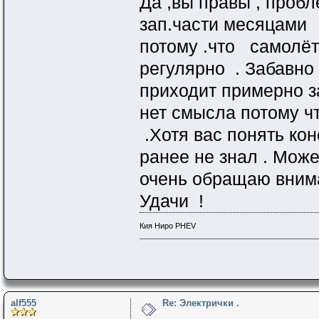
Да ,вы правы , пробл
зап.части месяцами 
потому .что самолёт
регулярно . Забавно
приходит примерно з
нет смысла потому ч
.Хотя вас понять кон
ранее не знал . Може
очень обращаю внима
Удачи !
Кия Ниро PHEV
alf555
Re: Электрички .