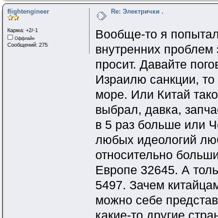
flightengineer
Re: Электрички .
Карма: +2/-1
Вообще-то я попытал
Оффлайн
Сообщений: 275
внутренних проблем 
просит. Давайте пого
Израилю санкции, то
море. Или Китай так
выбрал, давка, запча
в 5 раз больше или 
любых идеологий люб
относительно больш
Европе 32645. А тол
5497. Зачем китайца
можно себе представи
какие-то другие стра