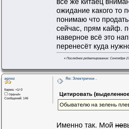
всё же китаец внима
ожидание какого то п
понимаю что продать 
сейчас, прям кайф. 
наверное всё это нап
перенесёт куда нужно
«
Последнее редактирование: Сентября 27, 
agnez
Re: Электрички .
Карма: +1/-0
Цитировать (выделенное
Оффлайн
Сообщений: 146
Обывателю на зелень плев
Именно так. Мой
не
в