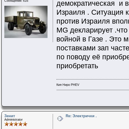
Сообщений: 616
демократическая и в
Израиля . Ситуация к
против Израиля впол
MG декларирует .что
войной в Газе . Это
поставками зап част
по поводу её приобр
приобретать
Кия Ниро PHEV
Зенит
Re: Электрички .
Administrator