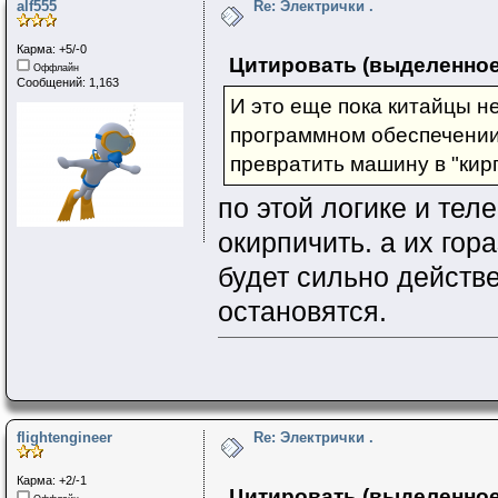
alf555
Re: Электрички .
Карма: +5/-0
Цитировать (выделенное
Оффлайн
Сообщений: 1,163
И это еще пока китайцы не
программном обеспечении
превратить машину в "кирп
по этой логике и те
окирпичить. а их гор
будет сильно действ
остановятся.
flightengineer
Re: Электрички .
Карма: +2/-1
Цитировать (выделенное