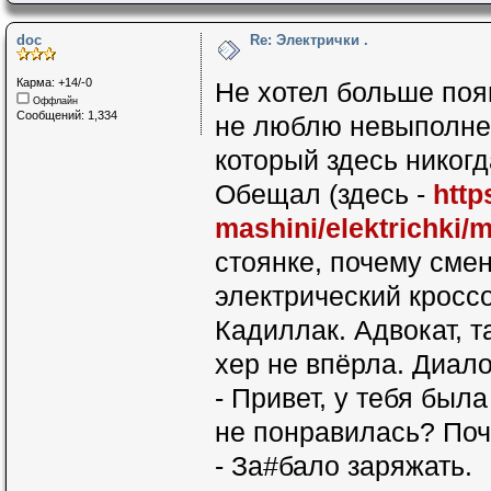
doc
Re: Электрички .
Карма: +14/-0
Не хотел больше поя
Оффлайн
Сообщений: 1,334
не люблю невыполнен
который здесь никогд
Обещал (здесь -
http
mashini/elektrichki
стоянке, почему сме
электрический кроссо
Кадиллак. Адвокат, т
хер не впёрла. Диало
- Привет, у тебя был
не понравилась? Поч
- За#бало заряжать.