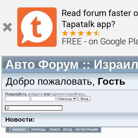
Read forum faster o
Tapatalk app?
FREE - on Google Pl
Авто Форум :: Израи
Добро пожаловать,
Гость
Пожалуйста,
войдите
или
зарегистрируйтесь
.
Новости:
НАЧАЛО
ПОМОЩЬ
ПОИСК
ВХОД
РЕГИСТРАЦИЯ