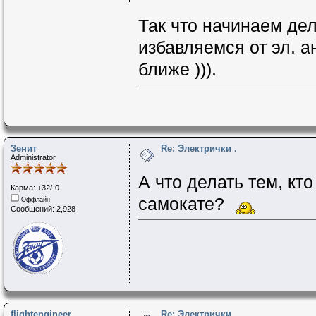
Так что начинаем дел
избавляемся от эл. а
ближе ))).
Зенит
Re: Электрички .
Administrator
А что делать тем, кто
Карма: +32/-0
самокате?
Оффлайн
Сообщений: 2,928
flightengineer
Re: Электрички .