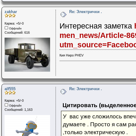
zakhar
Re: Электрички .
Карма: +5/-0
Интересная заметка
Оффлайн
Сообщений: 616
men_news/Article-8
utm_source=Facebo
Кия Ниро PHEV
alf555
Re: Электрички .
Карма: +5/-0
Цитировать (выделенное
Оффлайн
Сообщений: 1,163
У вас уже сложилось впеч
думаете . Просто я сам р
,только электрическую .