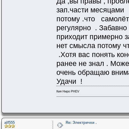
Да ,вы правы , пробл
зап.части месяцами 
потому .что самолёт
регулярно . Забавно
приходит примерно з
нет смысла потому ч
.Хотя вас понять кон
ранее не знал . Може
очень обращаю внима
Удачи !
Кия Ниро PHEV
alf555
Re: Электрички .