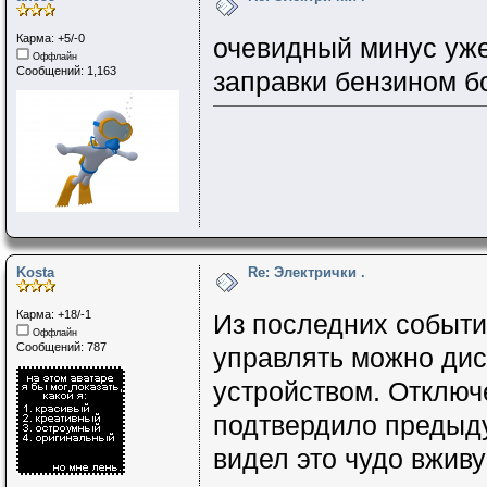
Карма: +5/-0
очевидный минус уже
Оффлайн
Сообщений: 1,163
заправки бензином б
Kosta
Re: Электрички .
Карма: +18/-1
Из последних событи
Оффлайн
Сообщений: 787
управлять можно ди
устройством. Отключ
подтвердило предыду
видел это чудо вжив