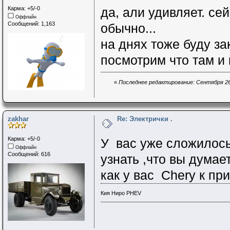
Карма: +5/-0
да, али удивляет. с
Оффлайн
Сообщений: 1,163
обычно...
на днях тоже буду за
посмотрим что там и 
«
Последнее редактирование: Сентября 26, 
zakhar
Re: Электрички .
Карма: +5/-0
У вас уже сложилось
Оффлайн
Сообщений: 616
узнать ,что вы дума
как у вас Chery к пр
Кия Ниро PHEV