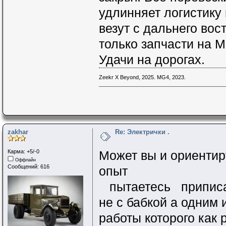
удлинняет логистику 
везут с дальнего вос
только запчасти на M
Удачи на дорогах.
Zeekr X Beyond, 2025. MG4, 2023.
zakhar
Re: Электрички .
Карма: +5/-0
Может вы и ориентиру
Оффлайн
Сообщений: 616
опыт
пытаетесь приписать
не с бабкой а одним
работы которого как