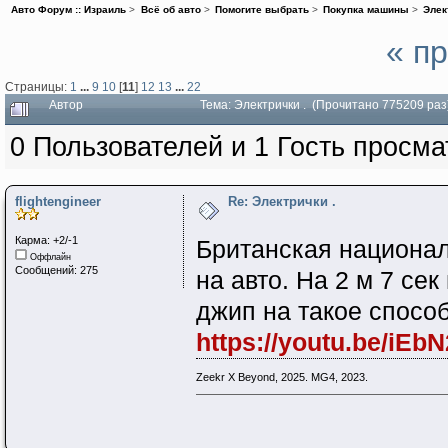
Авто Форум :: Израиль
>
Всё об авто
>
Помогите выбрать
>
Покупка машины
>
Элек
« п
Страницы:
1
...
9
10
[
11
]
12
13
...
22
Автор
Тема: Электрички . (Прочитано 775209 раз
0 Пользователей и 1 Гость просма
flightengineer
Re: Электрички .
Карма: +2/-1
Британская национал
Оффлайн
Сообщений: 275
на авто. На 2 м 7 се
джип на такое спосо
https://youtu.be/iE
Zeekr X Beyond, 2025. MG4, 2023.