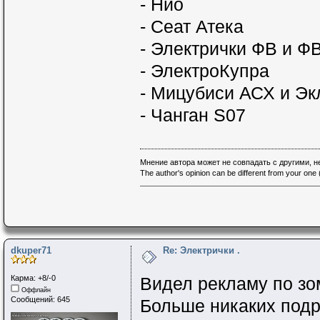
- Нио
- Сеат Атека
- Электрички ФВ и Ф
- ЭлектроКупра
- Мицубиси АСХ и Эк
- Чанган S07
Мнение автора может не совпадать с другими, 
The author's opinion can be different from your one (
dkuper71
Re: Электрички .
Карма: +8/-0
Видел рекламу по зо
Оффлайн
Сообщений: 645
Больше никаких подр