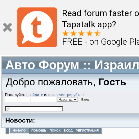
Read forum faster o
Tapatalk app?
FREE - on Google Pl
Авто Форум :: Израи
Добро пожаловать,
Гость
Пожалуйста,
войдите
или
зарегистрируйтесь
.
Новости:
НАЧАЛО
ПОМОЩЬ
ПОИСК
ВХОД
РЕГИСТРАЦИЯ