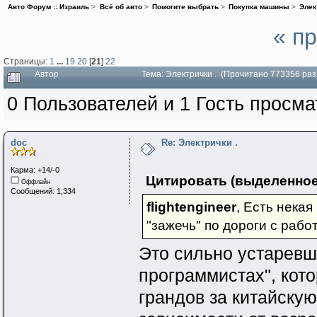
Авто Форум :: Израиль
>
Всё об авто
>
Помогите выбрать
>
Покупка машины
>
Элек
« п
Страницы:
1
...
19
20
[
21
]
22
Автор
Тема: Электрички . (Прочитано 773356 раз
0 Пользователей и 1 Гость просма
doc
Re: Электрички .
Карма: +14/-0
Цитировать (выделенное
Оффлайн
Сообщений: 1,334
flightengineer
, Есть нека
"зажечь" по дороги с рабо
Это сильно устаревш
программистах", кото
грандов за китайскую 