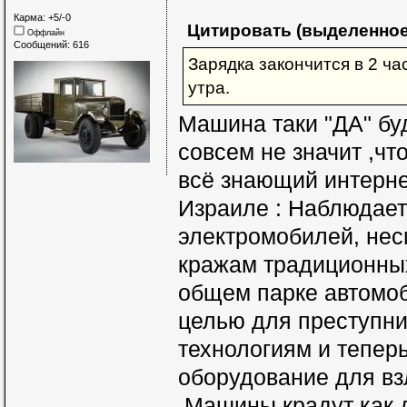
Карма: +5/-0
Цитировать (выделенное
Оффлайн
Сообщений: 616
Зарядка закончится в 2 ча
утра.
Машина таки "ДА" буде
совсем не значит ,что
всё знающий интерне
Израиле : Наблюдает
электромобилей, нес
кражам традиционных
общем парке автомоб
целью для преступни
технологиям и тепер
оборудование для в
.Машины крадут как 