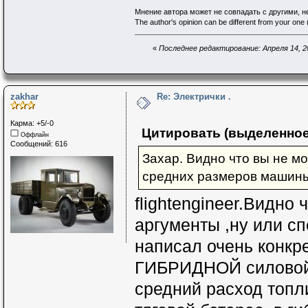
Мнение автора может не совпадать с другими, 
The author's opinion can be different from your one (
«
Последнее редактирование: Апреля 14, 20
zakhar
Re: Электрички .
Карма: +5/-0
Цитировать (выделенное
Оффлайн
Сообщений: 616
Захар. Видно что вы не м
средних размеров машин
flightengineer.Видно
аргументы ,ну или с
написал очень кон
ГИБРИДНОЙ силовой
средний расход топли