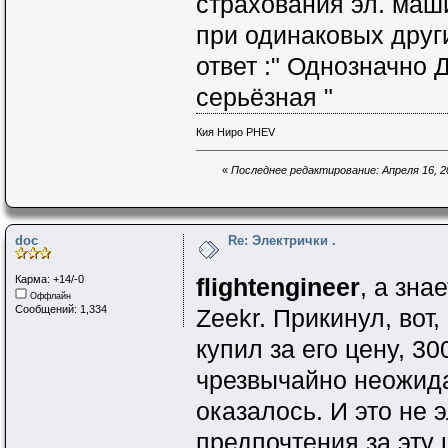
страхования эл. маш
при одинаковых друг
ответ :" Однозначно
серьёзная "
Кия Ниро PHEV
«
Последнее редактирование: Апреля 16, 20
doc
Re: Электрички .
Карма: +14/-0
flightengineer
, а зна
Оффлайн
Сообщений: 1,334
Zeekr. Прикинул, вот
купил за его цену, 3
чрезвычайно неожида
оказалось. И это не 
предпочтения за эту ц