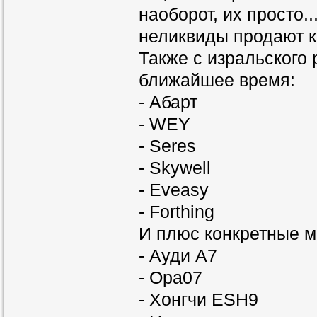
наоборот, их просто.
неликвиды продают ка
Также с изральского
ближайшее время:
- Абарт
- WEY
- Seres
- Skywell
- Eveasy
- Forthing
И плюс конкретные м
- Ауди А7
- Ора07
- Хонгчи ESH9