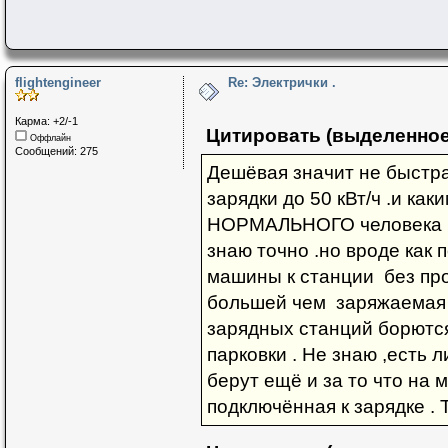
flightengineer
Re: Электрички .
Карма: +2/-1
Цитировать (выделенное
Оффлайн
Сообщений: 275
Дешёвая значит не быстрая
зарядки до 50 кВт/ч .и к
НОРМАЛЬНОГО человека Мо
знаю точно .но вроде как 
машины к станции без пр
большей чем заряжаемая 
зарядных станций борются
парковки . Не знаю ,есть л
берут ещё и за то что на
подключённая к зарядке . 