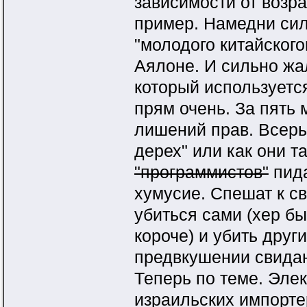
зависимости от возра
пример. Намедни сил
"молодого китайског
Аялоне. И сильно ж
который используется
прям очень. За пять
лишений прав. Всерь
дерех" или как они т
"программистов"
пида
хумусие. Спешат к с
убиться сами (хер б
короче) и убить друг
предвкушении свидан
Теперь по теме. Эле
израильских импорте