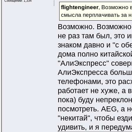
Сообщений: 1,334
flightengineer
, Возможно 
смысла перплачивать за н
Возможно. Возможно,
не раз там был, это 
знаком давно и "с об
дома полно китайской
"АлиЭкспресс" совер
АлиЭкспресса больш
телефонами, это рас
работает не хуже, а в
пока) буду непреклон
посмотреть. AEG, а н
"некитай", чтобы езд
удивить, и я переду