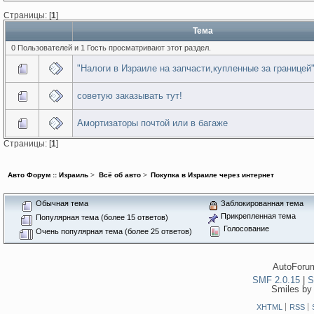
Страницы: [
1
]
Тема
0 Пользователей и 1 Гость просматривают этот раздел.
"Налоги в Израиле на запчасти,купленные за границей
советую заказывать тут!
Амортизаторы почтой или в багаже
Страницы: [
1
]
Авто Форум :: Израиль
>
Всё об авто
>
Покупка в Израиле через интернет
Обычная тема
Заблокированная тема
Прикрепленная тема
Популярная тема (более 15 ответов)
Голосование
Очень популярная тема (более 25 ответов)
AutoForum
SMF 2.0.15
|
S
Smiles by
XHTML
RSS