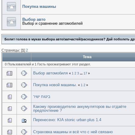
Покупка машины
Выбор авто
Выбор и сравнение автомобилей
Болит голова в муках выбора авто/запчастей/расходников? Дай поболеть др
Страницы: [
1
]
2
Тема
0 Пользователей и 1 Гость просматривают этот раздел.
Выбор автомобиля
«
1
2
3
...
17
»
Покупка новой машины.
«
1
2
»
ביטוח ישיר
Какому производителю аккумуляторов вы отдаёте
предпочтение ?
Перенесено: KIA stonic urban plus 1.4
Страховка машины и всё что с ней связано