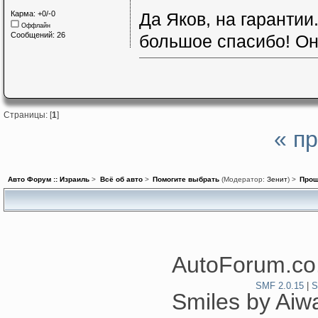
Карма: +0/-0
Да Яков, на гарантии
Оффлайн
Сообщений: 26
большое спасибо! Он
Страницы: [
1
]
« п
Авто Форум :: Израиль
>
Всё об авто
>
Помогите выбрать
(Модератор:
Зенит
) >
Прош
AutoForum.co.
SMF 2.0.15
|
S
Smiles by Ai