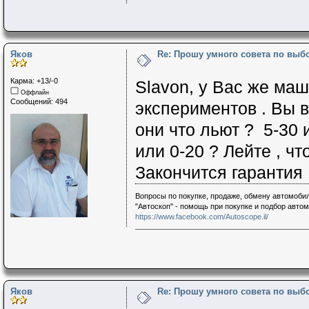
Яков
Re: Прошу умного совета по выб
Карма: +13/-0
Slavon, у Вас же маш
Оффлайн
Сообщений: 494
экспериментов . Вы в
они что льют ? 5-30 
или 0-20 ? Лейте , чт
Закончится гарантия 
Вопросы по покупке, продаже, обмену автомобил
"Автоскоп" - помощь при покупке и подбор авто
https://www.facebook.com/Autoscope.il/
Яков
Re: Прошу умного совета по выб