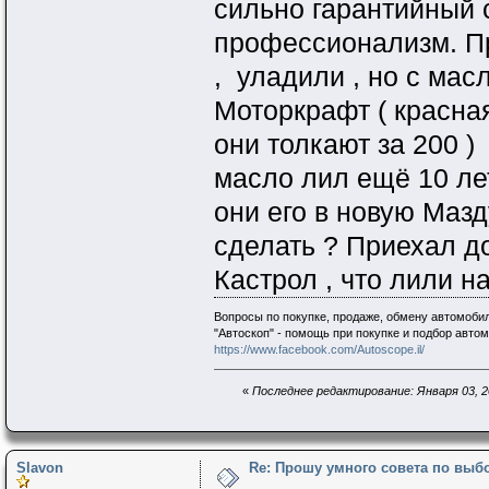
сильно гарантийный 
профессионализм. Пр
, уладили , но с мас
Моторкрафт ( красная
они толкают за 200 ) 
масло лил ещё 10 лет
они его в новую Мазд
сделать ? Приехал дом
Кастрол , что лили н
Вопросы по покупке, продаже, обмену автомобил
"Автоскоп" - помощь при покупке и подбор авто
https://www.facebook.com/Autoscope.il/
«
Последнее редактирование: Января 03, 20
Slavon
Re: Прошу умного совета по выб