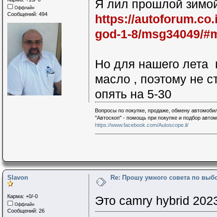
Я лил прошлой зимой
Оффлайн
Сообщений: 494
https://autoforum.co.
god-1-8/msg34049/#
Но для нашего лета 
масло , поэтому не 
опять на 5-30
Вопросы по покупке, продаже, обмену автомобил
"Автоскоп" - помощь при покупке и подбор авто
https://www.facebook.com/Autoscope.il/
Slavon
Re: Прошу умного совета по выб
Карма: +0/-0
Это camry hybrid 202
Оффлайн
Сообщений: 26