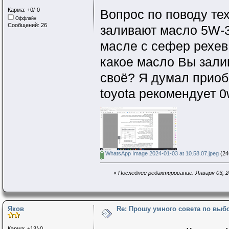
Карма: +0/-0
Вопрос по поводу те
Оффлайн
Сообщений: 26
заливают масло 5W-3
масле с сефер рехев.
какое масло Вы залив
своё? Я думал приоб
toyota рекомендует 0
WhatsApp Image 2024-01-03 at 10.58.07.jpeg
(24
«
Последнее редактирование: Января 03, 2
Яков
Re: Прошу умного совета по выб
Карма: +13/-0