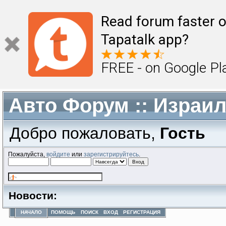
Read forum faster o
Tapatalk app?
FREE - on Google Pl
Авто Форум :: Израи
Добро пожаловать,
Гость
Пожалуйста,
войдите
или
зарегистрируйтесь
.
Новости:
НАЧАЛО
ПОМОЩЬ
ПОИСК
ВХОД
РЕГИСТРАЦИЯ