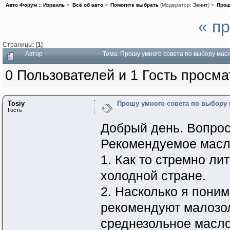
Авто Форум :: Израиль
>
Всё об авто
>
Помогите выбрать
(Модератор:
Зенит
) >
Прош
« п
Страницы: [
1
]
Автор
Тема: Прошу умного совета по выбору мас
0 Пользователей и 1 Гость просма
Tosiy
Прошу умного совета по выбору
Гость
Добрый день. Вопрос 
Рекомендуемое масло
1. Как то стремно ли
холодной стране.
2. Насколько я пони
рекомендуют малозол
среднезольное масло