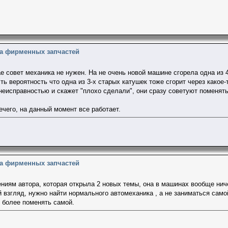
на фирменных запчастей
е совет механика не нужен. На не очень новой машине сгорела одна из 4
ть вероятность что одна из 3-х старых катушек тоже сгорит через какое-
 неисправностью и скажет "плохо сделали", они сразу советуют поменять
ечего, на данный момент все работает.
на фирменных запчастей
ниям автора, которая открыла 2 новых темы, она в машинах вообще ниче
 взгляд, нужно найти нормального автомеханика , а не заниматься самой
м более поменять самой.