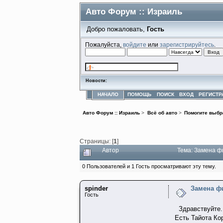
Авто Форум :: Израиль
Добро пожаловать,
Гость
Пожалуйста,
войдите
или
зарегистрируйтесь
.
Новости:
НАЧАЛО
ПОМОЩЬ
ПОИСК
ВХОД
РЕГИСТР
Авто Форум :: Израиль
>
Всё об авто
>
Помогите выбр
Страницы: [
1
]
Автор
Тема: Замена ф
0 Пользователей и 1 Гость просматривают эту тему.
spinder
Замена ф
Гость
Здравствуйте.
Есть Тайота Ко