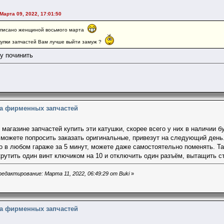
Марта 09, 2022, 17:01:50
аписано женщиной восьмого марта
купки запчастей Вам лучше выйти замуж ?
 починить
на фирменных запчастей
магазине запчастей купить эти катушки, скорее всего у них в наличии б
ы можете попросить заказать оригинальные, привезут на следующий день
 в любом гараже за 5 минут, можете даже самостоятельно поменять. Т
крутить один винт ключиком на 10 и отключить один разъём, вытащить с
едактирование: Марта 11, 2022, 06:49:29 от Buki
»
на фирменных запчастей