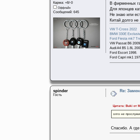
Карма: +8/-0
В фирменных га
Оффлайн
Для японцев к
Сообщений: 645
Не знаю или ес
Китай долго не
VW T-Cross 2022
BMW 330E Exclusiv
Ford Fiesta mk7 Tr
VW Passat B6 2009 
Audi A4 B5 1.8L 20
Ford Escort 1998
Ford Capri mk1 19
spinder
Re: Заме
Гость
Цитата: Buki от М
олго не прослужи
Спасибо. А где