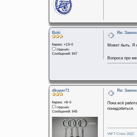
Buki
Re: Заме
Карма: +13/-0
Может быть. Я 
Оффлайн
Сообщений: 847
Вопроса про ме
dkuper71
Re: Заме
Карма: +8/-0
Пока всё работ
Оффлайн
понадобиться.
Сообщений: 645
VW T-Cross 2022