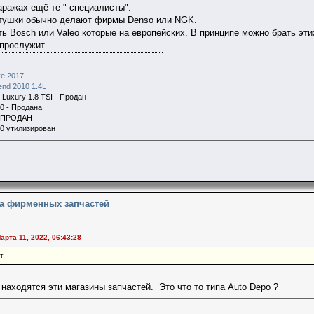
ражах ещё те " специалисты".
атушки обычно делают фирмы Denso или NGK.
ть Bosch или Valeo которые на европейских. В принципе можно брать эт
 прослужит
e 2017
end 2010 1.4L
Luxury 1.8 TSI - Продан
00 - Продана
. ПРОДАН
70 утилизирован
на фирменных запчастей
арта 11, 2022, 06:43:28
т
 находятся эти магазины запчастей. Это что то типа Auto Depo ?