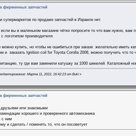
на фирменных запчастей
и супермаркетов по продаже запчастей в Израиле нет.
 если вы в маленьком магазине чётко попросите то что вам нужно, вам 
е с логотипом производителя.
е можно купить, но чтобы не ошибиться при заказе желательно иметь ка
м и заказать Ignition coil for Toyota Corolla 2008, можно получить что то 
витанцию, ту где вам заменили катушку за 1000 шекелей. Каталожный н
едактирование: Марта 11, 2022, 16:42:23 от Buki
»
на фирменных запчастей
с друзьями или знакомыми
комендации хорошего и проверенного автомеханика
я с ним
ему и сделать / поменять то, что он посоветует