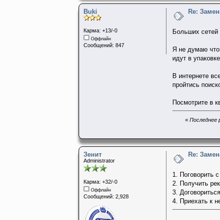
Buki
Re: Заме
Карма: +13/-0
Больших сетей 
Оффлайн
Сообщений: 847
Я не думаю что
идут в упаковк
В интернете вс
пройтись поиско
Посмотрите в к
«
Последнее р
Зенит
Re: Заме
Administrator
1. Поговорить 
Карма: +32/-0
2. Получить ре
Оффлайн
3. Договоритьс
Сообщений: 2,928
4. Приехать к н