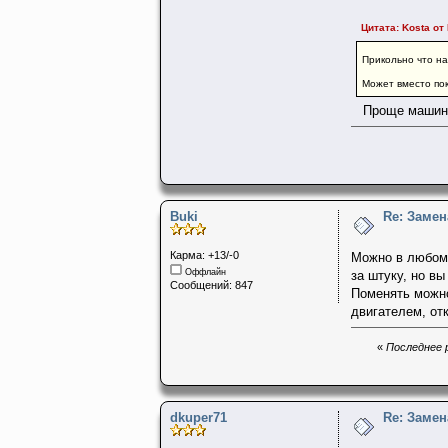
Цитата: Kosta от 
Прикольно что н
Может вместо по
Проще машину
Buki
Re: Заме
Карма: +13/-0
Можно в любом 
Оффлайн
за штуку, но в
Сообщений: 847
Поменять можно
двигателем, от
«
Последнее р
dkuper71
Re: Заме