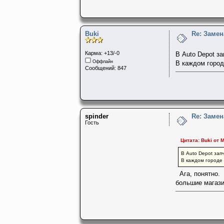
Buki
Re: Заме
Карма: +13/-0
В Auto Depot з
Оффлайн
В каждом город
Сообщений: 847
spinder
Re: Заме
Гость
Цитата: Buki от М
В Auto Depot зап
В каждом городе 
Ага, понятно. 
большие магази