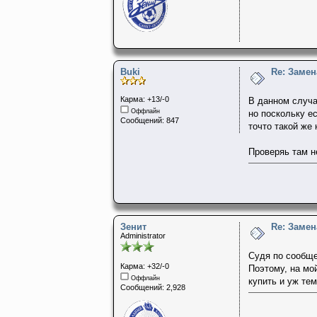
Buki
Re: Заме
Карма: +13/-0
В данном случа
Оффлайн
но поскольку ес
Сообщений: 847
точто такой же
Проверяь там н
Зенит
Re: Заме
Administrator
Судя по сообще
Карма: +32/-0
Поэтому, на мой
Оффлайн
купить и уж те
Сообщений: 2,928