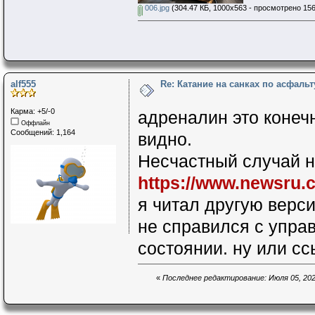
006.jpg
(304.47 КБ, 1000x563 - просмотрено 156
alf555
Re: Катание на санках по асфал
Карма: +5/-0
адреналин это конечн
Оффлайн
Сообщений: 1,164
видно.
Несчастный случай н
https://www.newsru.c
я читал другую верси
не справился с управ
состоянии. ну или сс
«
Последнее редактирование: Июля 05, 2026