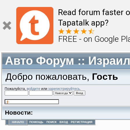
Read forum faster o
Tapatalk app?
FREE - on Google Pl
Авто Форум :: Израи
Добро пожаловать,
Гость
Пожалуйста,
войдите
или
зарегистрируйтесь
.
Новости:
НАЧАЛО
ПОМОЩЬ
ПОИСК
ВХОД
РЕГИСТРАЦИЯ