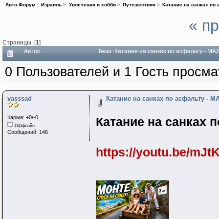
Авто Форум :: Израиль
>
Увлечения и хобби
>
Путешествия
>
Катание на санках по
« п
Страницы: [
1
]
Автор
Тема: Катание на санках по асфальту - М
0 Пользователей и 1 Гость просма
vasssad
Катание на санках по асфальту -
Карма: +0/-0
Катание на санках
Оффлайн
Сообщений: 146
https://youtu.be/mJ