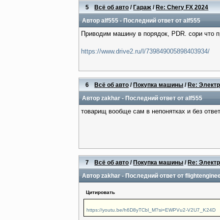
5
Всё об авто
/
Гараж
/
Re: Chery FX 2024
Автор
alf555
- Последний ответ от
alf555
Приводим машину в порядок, PDR. сори что пр
https://www.drive2.ru/l/739849005898403934/
6
Всё об авто
/
Покупка машины
/
Re: Электр
Автор
zakhar
- Последний ответ от
alf555
товарищ вообще сам в непонятках и без ответ
7
Всё об авто
/
Покупка машины
/
Re: Электр
Автор
zakhar
- Последний ответ от
flightengine
Цитировать
https://youtu.be/h6D8yTCbl_M?si=EWPVu2-V2U7_K24D