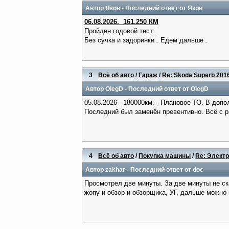
Автор
Яков
- Последний ответ от
Яков
06.08.2026. 161.250 КМ
Пройден годовой тест .
Без сучка и задоринки . Едем дальше .
3
Всё об авто
/
Гараж
/
Re: Skoda Superb 2016
Автор
OlegD
- Последний ответ от
OlegD
05.08.2026 - 180000км. - Плановое ТО. В дополне
Последний был заменён превентивно. Всё с р
4
Всё об авто
/
Покупка машины
/
Re: Электр
Автор
zakhar
- Последний ответ от
doc
Просмотрел две минуты. За две минуты не ска
жопу и обзор и обзорщика, УГ, дальше можно 