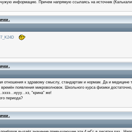
 чужую информацию. Причем напрямую ссылаясь на источник (Калькалист
ички .
U7_K24D
ички .
я отношения к здравому смыслу, стандартам и нормам. Да и медицине т
о времён появления микроволновок. Школьного курса физики достаточно,
ээээ...нууу...хз, "крина" же!
ого периода?
ички .
.приборов выдаёт значение превышающее эти 4 мГс в десятки раз . Н