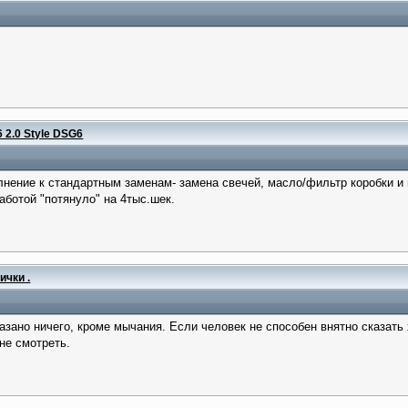
 2.0 Style DSG6
ние к стандартным заменам- замена свечей, масло/фильтр коробки и масляный ра
аботой "потянуло" на 4тыс.шек.
ички .
зано ничего, кроме мычания. Если человек не способен внятно сказать 
не смотреть.