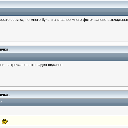
осто ссылка, но много букв и а главное много фоток заново выкладыват
ички .
ов. встречалось это видео недавно.
ички .
er