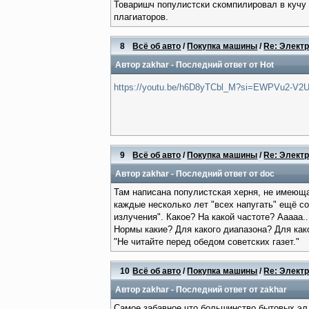
Товаришч популистски скомпилировал в кучу
плагиаторов.
8
Всё об авто
/
Покупка машины
/
Re: Электр
Автор
zakhar
- Последний ответ от
Hot
https://youtu.be/h6D8yTCbl_M?si=EWPVu2-V2
9
Всё об авто
/
Покупка машины
/
Re: Электр
Автор
zakhar
- Последний ответ от
doc
Там написана популистская херня, не имеюща
каждые несколько лет "всех напугать" ещё с
излучения". Какое? На какой частоте? Ааааа....
Нормы какие? Для какого диапазона? Для как
"Не читайте перед обедом советских газет."
10
Всё об авто
/
Покупка машины
/
Re: Электр
Автор
zakhar
- Последний ответ от
zakhar
Самое забавное что большинство бытовых эл