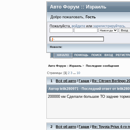
Авто Форум :: Израиль
Добро пожаловать,
Гость
Пожалуйста,
войдите
или
зарегистрируйтесь
.
Новости:
НАЧАЛО
ПОМОЩЬ
ПОИСК
ВХОД
РЕГИСТР
Авто Форум :: Израиль
>
Последние сообщения
Страницы: [
1
]
2
3
...
10
1
Всё об авто
/
Гараж
/
Re: Citroen Berlingo 2
Автор
lelik280971
- Последний ответ от
lelik28
200000 км Сделали большое ТО задние тормо
2
Всё об авто
/
Гараж
/
Re: Toyota Prius 4-го п