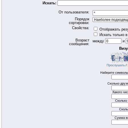
Искать:
От пользователя:
Порядок
сортировки:
Свойства:
Отображать рез
Искать только в
Возраст
между
и
сообщения:
Визу
Прослушать
/
Наберите символы,
Сколько друзе
Какого чи
Сколько 
Сколь
Сумма в