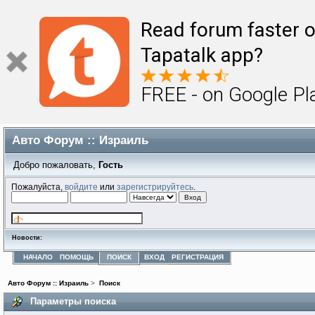
Read forum faster o
Tapatalk app?
FREE - on Google Pl
Авто Форум :: Израиль
Добро пожаловать,
Гость
Пожалуйста,
войдите
или
зарегистрируйтесь
.
Новости:
НАЧАЛО
ПОМОЩЬ
ПОИСК
ВХОД
РЕГИСТРАЦИЯ
Авто Форум :: Израиль
>
Поиск
Параметры поиска