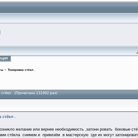
АЦИЯ
ты
>
Тонировка стёкл .
 стёкл . (Прочитано 131992 раз)
 стёкл .
возникло желание или вернее необходимость ,затони ровать боковые стё
ами стёкла снимем и привезём в мастерскую где их могут затонировать