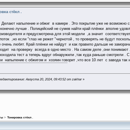
овка стёкл .
 . Делают напыление и обжиг в камере . Это покрытие уже не возможно с
 конечно лучше . Полицейский не сумев найти край плёнки .вполне удов
роизводителя и предусмотрена для этой модели ,а значит соответствует 
поток ,но если "глаз не режет "чернотой , то проверять не будут поскол
 очень любят. Край плёнки не найдут и как правило дальше не замора
здит на проверку всегда в одно место . На самом деле ,они понимают .к
роходила тест а теперь вдруг обнаружили ,так куда раньше смотрели . С 
ли напыление с обжигом и хозяин говорит ,что все 10 лет с завода так
едактирование: Августа 20, 2024, 09:43:52 от zakhar
»
ты
>
Тонировка стёкл .