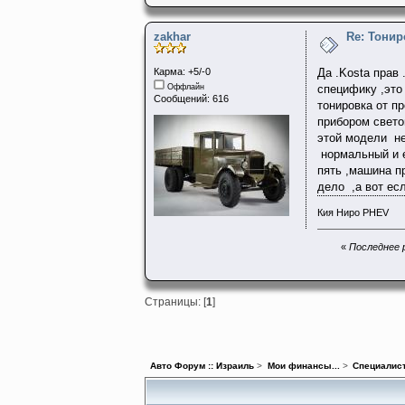
zakhar
Re: Тонир
Карма: +5/-0
Да .Kosta прав
Оффлайн
специфику ,это
Сообщений: 616
тонировка от п
прибором свето
этой модели не
нормальный и е
пять ,машина п
дело ,а вот ес
Кия Ниро PHEV
«
Последнее р
Страницы: [
1
]
Авто Форум :: Израиль
>
Мои финансы...
>
Специалис