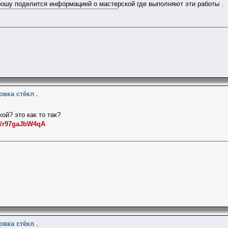
ошу поделится информацией о мастерской где выполняют эти работы .
овка стёкл .
кой? это как то так?
be/r97gaJbW4qA
овка стёкл .