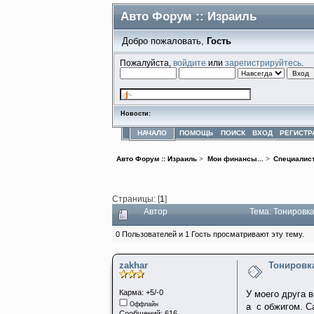
Авто Форум :: Израиль
Добро пожаловать,
Гость
Пожалуйста,
войдите
или
зарегистрируйтесь
.
Новости:
НАЧАЛО
ПОМОЩЬ
ПОИСК
ВХОД
РЕГИСТР
Авто Форум :: Израиль
>
Мои финансы...
>
Специалис
Страницы: [
1
]
Автор
Тема: Тонировка
0 Пользователей и 1 Гость просматривают эту тему.
zakhar
Тонировка
Карма: +5/-0
У моего друга 
Оффлайн
а с обжигом. С
Сообщений: 616