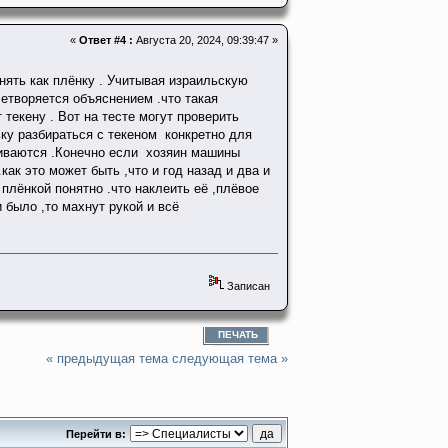
«
Ответ #4 :
Августа 20, 2024, 09:39:47 »
нять как плёнку . Учитывая израильскую
летворяется объяснением .что такая
текену . Вот на тесте могут проверить
ьку разбираться с текеном конкретно для
чиваются .Конечно если хозяин машины
ак это может быть ,что и год назад и два и
плёнкой понятно .что наклеить её ,плёвое
 и было ,то махнут рукой и всё
Записан
ПЕЧАТЬ
« предыдущая тема
следующая тема »
Перейти в: