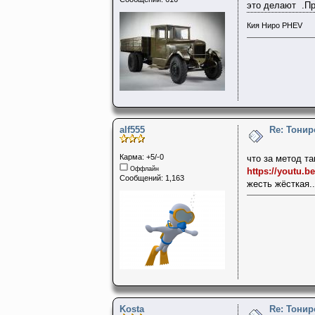
это делают .Пр
Кия Ниро PHEV
alf555
Re: Тонир
Карма: +5/-0
что за метод та
Оффлайн
https://youtu.
Сообщений: 1,163
жесть жёсткая..
Kosta
Re: Тонир