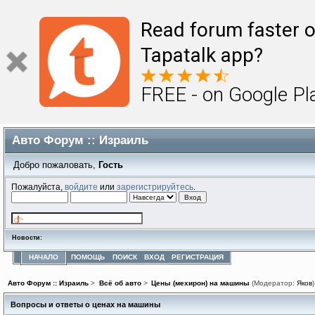
Read forum faster o
Tapatalk app?
FREE - on Google Pl
Авто Форум :: Израиль
Добро пожаловать,
Гость
Пожалуйста,
войдите
или
зарегистрируйтесь
.
Новости:
НАЧАЛО
ПОМОЩЬ
ПОИСК
ВХОД
РЕГИСТРАЦИЯ
Авто Форум :: Израиль
>
Всё об авто
>
Цены (мехирон) на машины
(Модератор:
Яков
)
Вопросы и ответы о ценах на машины