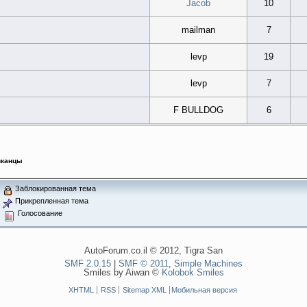
Jacob
10
mailman
7
levp
19
levp
7
F BULLDOG
6
иканцы
Заблокированная тема
Прикрепленная тема
Голосование
AutoForum.co.il © 2012, Tigra San
SMF 2.0.15
|
SMF © 2011
,
Simple Machines
Smiles by Aiwan ©
Kolobok Smiles
XHTML
RSS
Sitemap XML
Мобильная версия