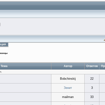
АЦИЯ
иканцы
Тема
Автор
Ответов
Пр
л.
Bobchinskij
22
Зенит
3
mailman
33