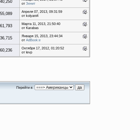
40,250
от
Зенит
Апреля 07, 2013, 09:31:59
55,089
от kolyani4
Марта 11, 2013, 21:50:40
61,793
от Karabas
Января 15, 2013, 23:44:34
36,715
от
AdBook:e
Октября 17, 2012, 01:20:52
60,236
от levp
Перейти в: