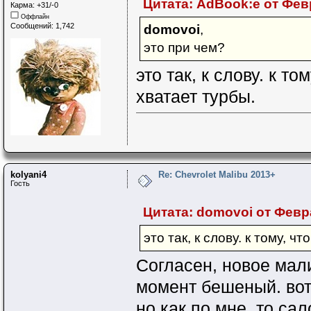
Цитата: AdBook:e от Февр
Карма: +31/-0
Оффлайн
Сообщений: 1,742
domovoi
,
это при чем?
это так, к слову. к т
хватает турбы.
kolyani4
Re: Chevrolet Malibu 2013+
Гость
Цитата: domovoi от Февра
это так, к слову. к тому, ч
Согласен, новое мали
момент бешеный. вот 
но как по мне, то са