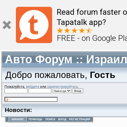
Read forum faster o
Tapatalk app?
FREE - on Google Pl
Авто Форум :: Израи
Добро пожаловать,
Гость
Пожалуйста,
войдите
или
зарегистрируйтесь
.
Новости:
НАЧАЛО
ПОМОЩЬ
ПОИСК
ВХОД
РЕГИСТРАЦИЯ