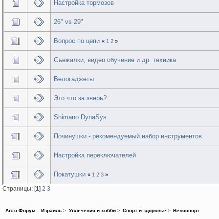
Настройка тормозов
26" vs 29"
Вопрос по цепи
«
1
2
»
Съежалки, видео обучение и др. техника
Велогаджеты
Это что за зверь?
Shimano DynaSys
Починушки - рекомендуемый набор инструментов
Настройка переключателей
Покатушки
«
1
2
3
»
Страницы: [
1
]
2
3
Авто Форум :: Израиль
>
Увлечения и хобби
>
Спорт и здоровье
>
Велоспорт