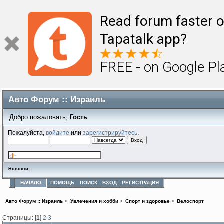
Read forum faster o
Tapatalk app?
FREE - on Google Pl
Авто Форум :: Израиль
Добро пожаловать,
Гость
Пожалуйста,
войдите
или
зарегистрируйтесь
.
Новости:
НАЧАЛО
ПОМОЩЬ
ПОИСК
ВХОД
РЕГИСТРАЦИЯ
Авто Форум :: Израиль
>
Увлечения и хобби
>
Спорт и здоровье
>
Велоспорт
Страницы: [
1
]
2
3