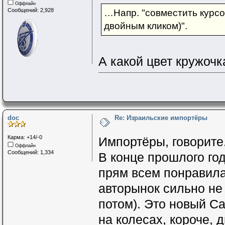
Оффлайн
Сообщений: 2,928
…Напр. "совместить курсо
двойным кликом)".
А какой цвет кружоч
doc
Re: Израильские импортёры
Карма: +14/-0
Импортёры, говорите.
Оффлайн
Сообщений: 1,334
В конце прошлого го
прям всем понравилас
авторынок сильно не 
потом). Это новый С
на колесах, короче, 