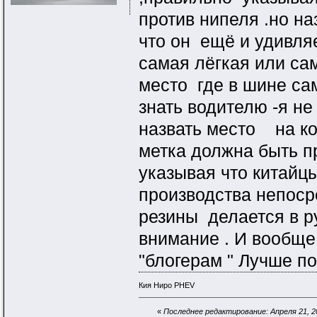
против нипеля .но н
что он ещё и удивляе
самая лёгкая или са
место где в шине сам
знать водителю -я не
назвать место на кот
метка должна быть п
указывая что китайцы
производства непоср
резины делается в р
внимание . И вообще
"блогерам " Лучше п
Кия Ниро PHEV
«
Последнее редактирование: Апреля 21, 20