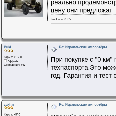
реально продемонстр
цену они предложат
Кия Ниро PHEV
Buki
Re: Израильские импортёры
Карма: +13/-0
При покупке с "0 км"
Оффлайн
Сообщений: 847
техпаспорта.Это може
год. Гарантия и тест 
zakhar
Re: Израильские импортёры
Карма: +5/-0