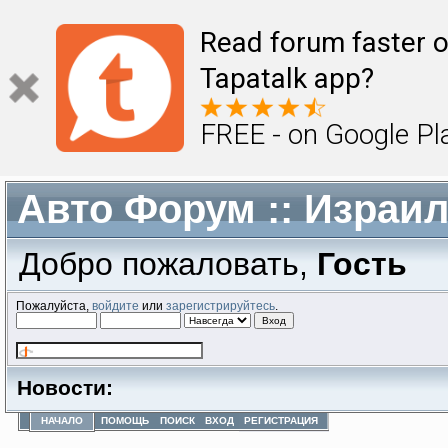
Read forum faster o
Tapatalk app?
FREE - on Google Pl
Авто Форум :: Израи
Добро пожаловать,
Гость
Пожалуйста,
войдите
или
зарегистрируйтесь
.
Новости:
НАЧАЛО
ПОМОЩЬ
ПОИСК
ВХОД
РЕГИСТРАЦИЯ