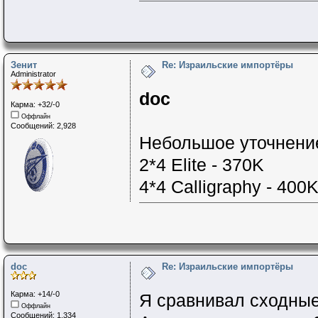
Зенит
Re: Израильские импортёры
Administrator
doc
Карма: +32/-0
Оффлайн
Сообщений: 2,928
Небольшое уточнени
2*4 Elite - 370K
4*4 Calligraphy - 400
doc
Re: Израильские импортёры
Карма: +14/-0
Я сравнивал сходные
Оффлайн
Сообщений: 1,334