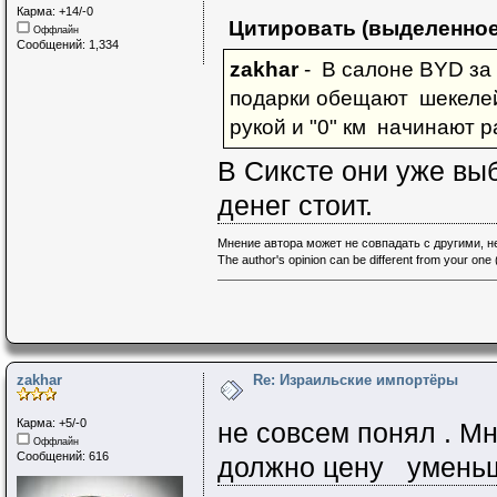
Карма: +14/-0
Цитировать (выделенное
Оффлайн
Сообщений: 1,334
zakhar
- В салоне BYD за 
подарки обещают шекелей 
рукой и "0" км начинают р
В Сиксте они уже выб
денег стоит.
Мнение автора может не совпадать с другими, 
The author's opinion can be different from your one (
zakhar
Re: Израильские импортёры
Карма: +5/-0
не совсем понял . Мн
Оффлайн
Сообщений: 616
должно цену уменьш