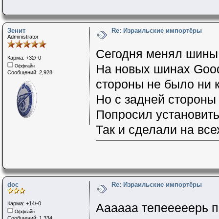
Зенит
Re: Израильские импортёры
Administrator
Сегодня менял шины
Карма: +32/-0
На новых шинах GoodY
Оффлайн
Сообщений: 2,928
стороны не было ни к
Но с задней стороны
Попросил установить
Так и сделали на все
doc
Re: Израильские импортёры
Карма: +14/-0
Аааааа тепееееерь п
Оффлайн
Сообщений: 1,334