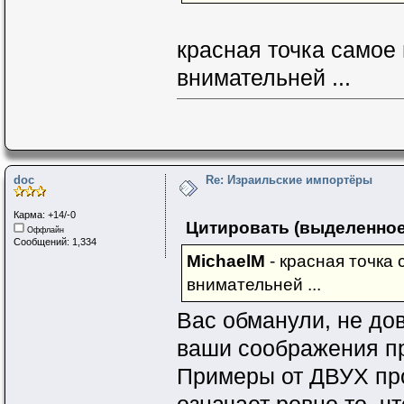
красная точка самое
внимательней ...
doc
Re: Израильские импортёры
Карма: +14/-0
Цитировать (выделенное
Оффлайн
Сообщений: 1,334
MichaelM
- красная точка с
внимательней ...
Вас обманули, не до
ваши соображения пр
Примеры от ДВУХ про