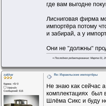
где вам выгодне поку
Лисниговая фирма мо
импортёра потому чт
и забирай, а у импор
Они не "должны" про
«
Последнее редактирование: Марта 01, 202
zakhar
Re: Израильские импортёры
Карма: +5/-0
Не знаю как сейчас 
Оффлайн
Сообщений: 616
комплектациях был в
Шлёма Сикс и буду н