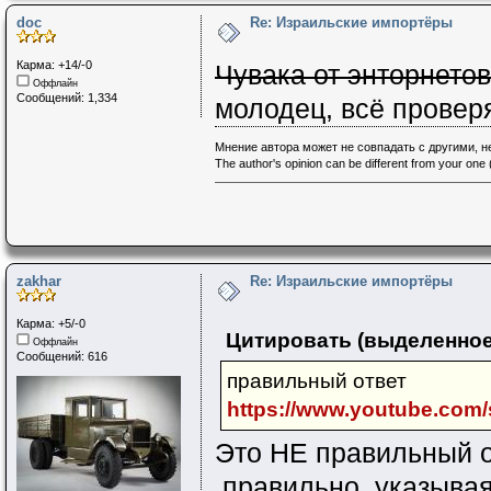
doc
Re: Израильские импортёры
Карма: +14/-0
Чувака от энторнетов
Оффлайн
Сообщений: 1,334
молодец, всё провер
Мнение автора может не совпадать с другими, 
The author's opinion can be different from your one (
zakhar
Re: Израильские импортёры
Карма: +5/-0
Цитировать (выделенное
Оффлайн
Сообщений: 616
правильный ответ
https://www.youtube.com/
Это НЕ правильный о
,правильно указыва