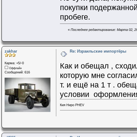
покупки подержанной
пробеге.
«
Последнее редактирование: Марта 02, 202
zakhar
Re: Израильские импортёры
Карма: +5/-0
Как и обещал , сход
Оффлайн
Сообщений: 616
которую мне согласи
т. и ещё на 1 т . обе
условии оформления
Кия Ниро PHEV