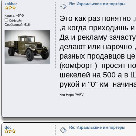
zakhar
Re: Израильские импортёры
Карма: +5/-0
Это как раз понятно 
Оффлайн
Сообщений: 616
,а когда приходишь и
Да и рекламу зачаст
делают или нарочно ,
разных продавцов це
(комфорт ) просят п
шекелей на 500 а в 
рукой и "0" км начин
Кия Ниро PHEV
doc
Re: Израильские импортёры