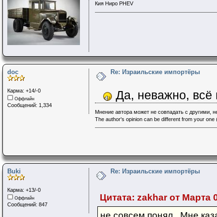
Кия Ниро PHEV
doc
Re: Израильские импортёры
Карма: +14/-0
Да, неважно, всё
Оффлайн
Сообщений: 1,334
Мнение автора может не совпадать с другими, 
The author's opinion can be different from your one (
Buki
Re: Израильские импортёры
Карма: +13/-0
Цитата: zakhar от Марта 0
Оффлайн
Сообщений: 847
не совсем понял . Мне ка