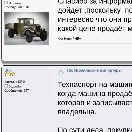
Спасибо за информа
Оффлайн
Сообщений: 616
дойдёт ,поскольку п
интересно что они пр
какой цене продаёт
Кия Ниро PHEV
Buki
Re: Израильские импортёры
Карма: +13/-0
Техпаспорт на машин
Оффлайн
Сообщений: 847
когда машина продаё
которая и записывает
владельца.
По сути дела, покупк