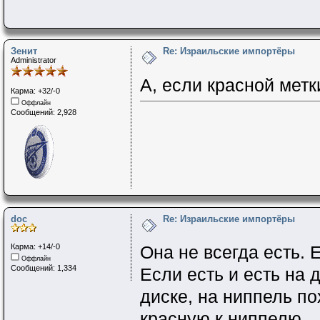
Зенит
Re: Израильские импортёры
Administrator
А, если красной метки
Карма: +32/-0
Оффлайн
Сообщений: 2,928
doc
Re: Израильские импортёры
Карма: +14/-0
Она не всегда есть. Е
Оффлайн
Сообщений: 1,334
Если есть и есть на 
диске, на ниппель пох
красную к ниппелю.