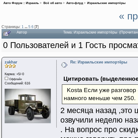
Авто Форум :: Израиль
>
Всё об авто
>
Авто-флуд
>
Израильские импортёры
« п
Страницы:
1
...
5
6
[
7
]
Автор
Тема: Израильские импортёры (Прочитан
0 Пользователей и 1 Гость просма
zakhar
Re: Израильские импортёры
Карма: +5/-0
Цитировать (выделенное
Оффлайн
Сообщений: 616
Kosta Если уже разговор 
намного меньше чем 250.
2 месяца назад ,это 
озвучили неделю наз
. На вопрос про скидк