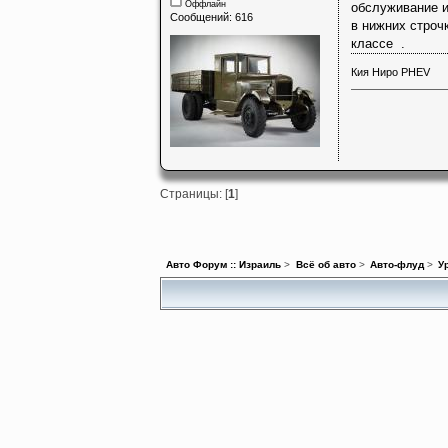
Оффлайн
обслуживание и
Сообщений: 616
в нижних строч
классе .
Кия Ниро PHEV
Страницы: [
1
]
Авто Форум :: Израиль
>
Всё об авто
>
Авто-флуд
>
У