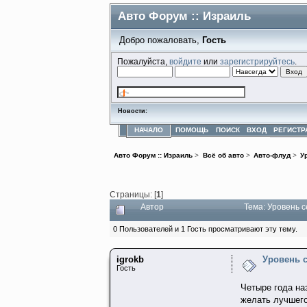
Авто Форум :: Израиль
Добро пожаловать,
Гость
Пожалуйста,
войдите
или
зарегистрируйтесь
.
Новости:
НАЧАЛО
ПОМОЩЬ
ПОИСК
ВХОД
РЕГИСТР
Авто Форум :: Израиль
>
Всё об авто
>
Авто-флуд
>
У
Страницы: [
1
]
Автор
Тема: Уровень с
0 Пользователей и 1 Гость просматривают эту тему.
igrokb
Уровень с
Гость
Четыре года на
желать лучшего