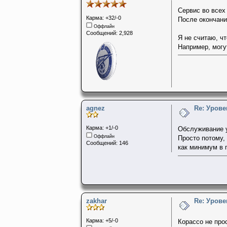
Сервис во всех
Карма: +32/-0
После окончани
Оффлайн
Сообщений: 2,928
Я не считаю, ч
Например, могу
agnez
Re: Урове
Карма: +1/-0
Обслуживание у
Оффлайн
Просто потому,
Сообщений: 146
как минимум в п
zakhar
Re: Урове
Карма: +5/-0
Корассо не про