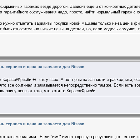
 фирменных гаражах везде дорогой. Зависит ещё и от конкретных детале
я гарантийного обслуживания надо, просто, найти нормальный гараж с 
то нужно отметать варианты покупки новой машины только из-за цен в ф
т быть относительно низкие цены на детали, но, если модель ломучая, т
нь сервиса и цена на запчасти для Nissan
 Карасо/Фрисби +/- как у всех. А вот цены на запчасти и расходники, о
 что все оригинал и заказывается непосредственно там же. Если есть в
оловину цены от того, что хотят в Карасо/Фрисби.
нь сервиса и цена на запчасти для Nissan
сто так сменил имя . Если "имя" имеет хорошую репутацию ,то его ни к