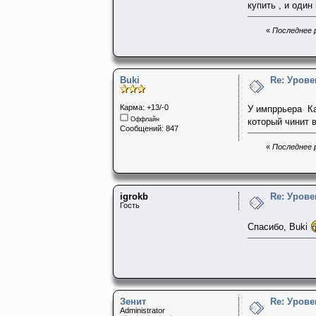
купить , и один
«
Последнее р
Buki
Re: Урове
Карма: +13/-0
У импррьера Ка
Оффлайн
который чинит 
Сообщений: 847
«
Последнее р
igrokb
Re: Урове
Гость
Спасибо, Buki
Зенит
Re: Урове
Administrator