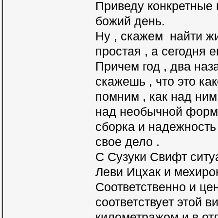
Приведу конкретные 
божий день.
Ну , скажем найти ж
простая , а сегодня 
Причем год , два наз
скажешь , что это ка
помним , как над ним
над необычной формо
сборка и надежность
свое дело .
С Сузуки Свифт ситу
Леви Ицхак и мехирон
Соответственно и це
соответствует этой в
километражом и в от