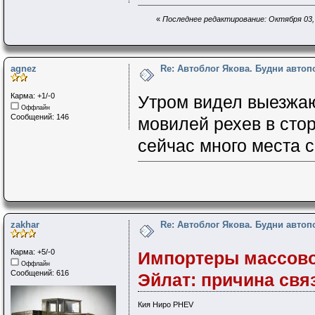
«
Последнее редактирование: Октября 03, 
agnez
Re: Автоблог Якова. Будни авто
Карма: +1/-0
Утром видел выезжа
Оффлайн
Сообщений: 146
мовилей рехев в стор
сейчас много места с
zakhar
Re: Автоблог Якова. Будни авто
Карма: +5/-0
Импортеры массово
Оффлайн
Сообщений: 616
Эйлат: причина свя
Кия Ниро PHEV