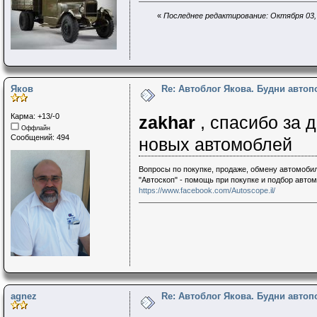
«
Последнее редактирование: Октября 03, 
Яков
Re: Автоблог Якова. Будни авто
Карма: +13/-0
zakhar
, спасибо за 
Оффлайн
Сообщений: 494
новых автомоблей
Вопросы по покупке, продаже, обмену автомобил
"Автоскоп" - помощь при покупке и подбор авто
https://www.facebook.com/Autoscope.il/
agnez
Re: Автоблог Якова. Будни авто