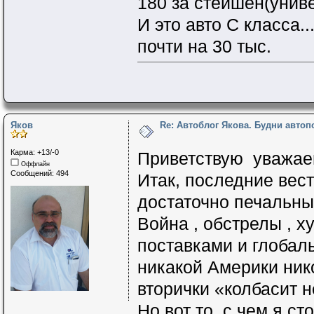
180 за стейшен(унив
И это авто С класса.
почти на 30 тыс.
Яков
Re: Автоблог Якова. Будни авто
Карма: +13/-0
Приветствую уважаем
Оффлайн
Сообщений: 494
Итак, последние вест
достаточно печальные
Война , обстрелы , х
поставками и глобаль
никакой Америки нико
вторички «колбасит н
Но вот то, с чем я с