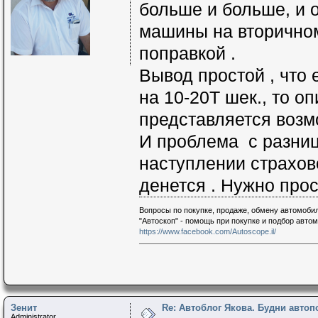
больше и больше, и 
машины на вторичном
поправкой .
Вывод простой , что
на 10-20Т шек., то о
представляется воз
И проблема с разниц
наступлении страхово
денется . Нужно прос
Вопросы по покупке, продаже, обмену автомобил
"Автоскоп" - помощь при покупке и подбор авто
https://www.facebook.com/Autoscope.il/
Зенит
Re: Автоблог Якова. Будни авто
Administrator