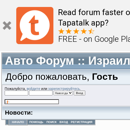
Read forum faster o
Tapatalk app?
FREE - on Google Pl
Авто Форум :: Израи
Добро пожаловать,
Гость
Пожалуйста,
войдите
или
зарегистрируйтесь
.
Новости:
НАЧАЛО
ПОМОЩЬ
ПОИСК
ВХОД
РЕГИСТРАЦИЯ