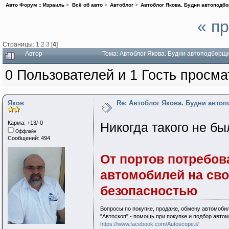
Авто Форум :: Израиль
>
Всё об авто
>
Автоблог
>
Автоблог Якова. Будни автоподбо
« п
Страницы:
1
2
3
[
4
]
Автор
Тема: Автоблог Якова. Будни автоподборщ
0 Пользователей и 1 Гость просма
Яков
Re: Автоблог Якова. Будни авто
Карма: +13/-0
Никогда такого не был
Оффлайн
Сообщений: 494
От портов потребов
автомобилей на сво
безопасностью
Вопросы по покупке, продаже, обмену автомобил
"Автоскоп" - помощь при покупке и подбор авто
https://www.facebook.com/Autoscope.il/