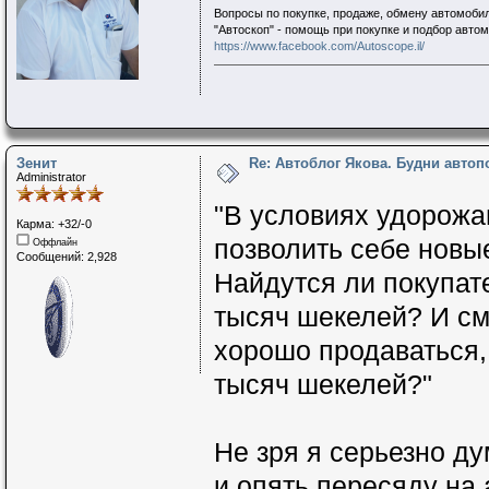
Вопросы по покупке, продаже, обмену автомобил
"Автоскоп" - помощь при покупке и подбор авто
https://www.facebook.com/Autoscope.il/
Зенит
Re: Автоблог Якова. Будни авто
Administrator
"В условиях удорожа
Карма: +32/-0
позволить себе новы
Оффлайн
Сообщений: 2,928
Найдутся ли покупат
тысяч шекелей? И смо
хорошо продаваться,
тысяч шекелей?"
Не зря я серьезно д
и опять пересяду на 