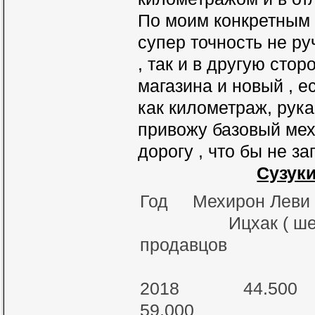
По моим конкретным 
супер точность не ру
, так и в другую стор
магазина и новый , е
как километраж, рука
привожу базовый мех
дорогу , что бы не з
Сузуки
Год Мехирон Леви
Ицхак ( шек) 
продавцов
( 
2018 44.50
59.000