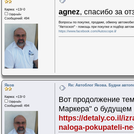
Карма: +13/-0
agnez
, спасибо за от
Оффлайн
Сообщений: 494
Вопросы по покупке, продаже, обмену автомобил
"Автоскоп" - помощь при покупке и подбор авто
https://www.facebook.com/Autoscope.il/
Яков
Re: Автоблог Якова. Будни авто
Карма: +13/-0
Вот продолжение тем
Оффлайн
Сообщений: 494
Маркера" о будущем 
https://detaly.co.il/
naloga-pokupateli-ne