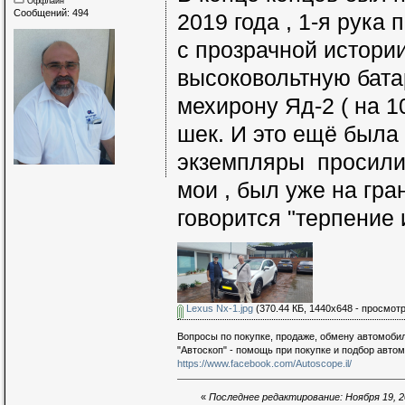
Оффлайн
Сообщений: 494
2019 года , 1-я рука 
с прозрачной истори
высоковольтную бата
мехирону Яд-2 ( на 1
шек. И это ещё была 
экземпляры просили 
мои , был уже на гра
говорится "терпение и
Lexus Nx-1.jpg
(370.44 КБ, 1440x648 - просмотр
Вопросы по покупке, продаже, обмену автомобил
"Автоскоп" - помощь при покупке и подбор авто
https://www.facebook.com/Autoscope.il/
«
Последнее редактирование: Ноября 19, 20