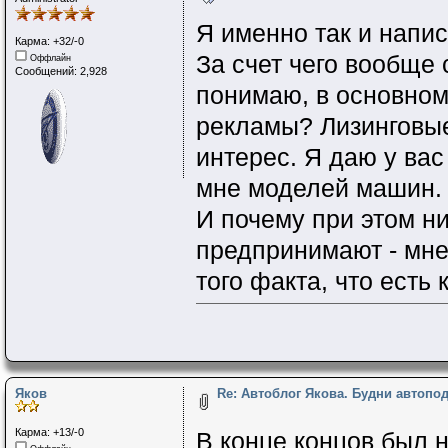
Я именно так и напис
Карма: +32/-0
За счет чего вообще
Оффлайн
Сообщений: 2,928
понимаю, в основном
рекламы? Лизинговые
интерес. Я даю у ва
мне моделей машин.
И почему при этом ни
предпринимают - мне
того факта, что есть 
Яков
Re: Автоблог Якова. Будни автопо
Карма: +13/-0
В конце концов был