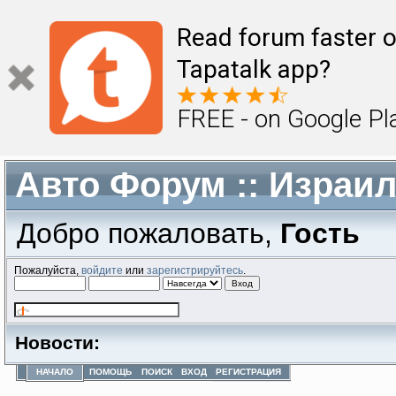
Read forum faster o
Tapatalk app?
FREE - on Google Pl
Авто Форум :: Израи
Добро пожаловать,
Гость
Пожалуйста,
войдите
или
зарегистрируйтесь
.
Новости:
НАЧАЛО
ПОМОЩЬ
ПОИСК
ВХОД
РЕГИСТРАЦИЯ