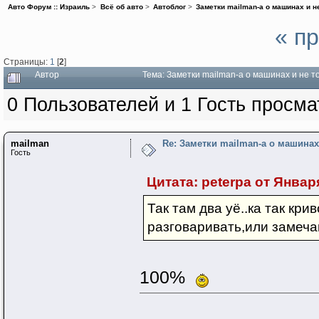
Авто Форум :: Израиль
>
Всё об авто
>
Автоблог
>
Заметки mailman-a о машинах и не
« п
Страницы:
1
[
2
]
Автор
Тема: Заметки mailman-a о машинах и не то
0 Пользователей и 1 Гость просма
mailman
Re: Заметки mailman-a о машинах 
Гость
Цитата: peterpa от Января
Так там два уё..ка так кр
разговаривать,или замеча
100%