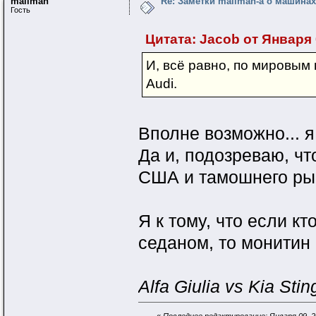
mailman
Re: Заметки mailman-a о машинах 
Гость
Цитата: Jacob от Января 0
И, всё равно, по мировы
Audi.
Вполне возможно... я
Да и, подозревaю, ч
США и тамошнего ры
Я к тому, что если к
седаном, то монитин 
Alfa Giulia vs Kia Stin
«
Последнее редактирование: Января 09, 20