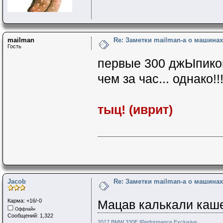
mailman
Re: Заметки mailman-a о машинах 
Гость
первые 300 джЫпиков
чем за час... однако!
тыц! (иврит)
Jacob
Re: Заметки mailman-a о машинах 
Карма: +16/-0
Мацав калькали каше
Оффлайн
Сообщений: 1,322
2017 BMW 330E IPerformance Exclusive