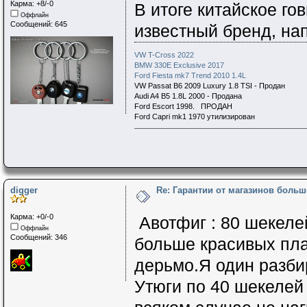
Карма: +8/-0
В итоге китайское гов
Оффлайн
Сообщений: 645
известный бренд, нап
VW T-Cross 2022
BMW 330E Exclusive 2017
Ford Fiesta mk7 Trend 2010 1.4L
VW Passat B6 2009 Luxury 1.8 TSI - Продан
Audi A4 B5 1.8L 2000 - Продана
Ford Escort 1998. ПРОДАН
Ford Capri mk1 1970 утилизирован
digger
Re: Гарантии от магазинов больш
Карма: +0/-0
Авотфиг : 80 шекеле
Оффлайн
Сообщений: 346
больше краcивых плас
дерьмо.Я один разби
Утюги по 40 шекелей 