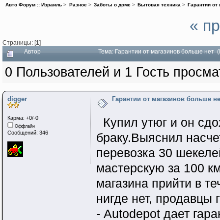
Авто Форум :: Израиль
>
Разное
>
Заботы о доме
>
Бытовая техника
>
Гарантии от
« п
Страницы: [
1
]
Автор
Тема: Гарантии от магазинов больше нет (
0 Пользователей и 1 Гость просма
digger
Гарантии от магазинов больше н
Карма: +0/-0
Купил утюг и он сдох
Оффлайн
Сообщений: 346
браку.Выяснил насчет
перевозка 30 шекеле
мастерскую за 100 км
магазина прийти в те
нигде нет, продавцы 
- Autodepot дает гар