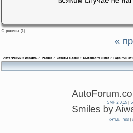
всяком случае не на
Страницы: [
1
]
« п
Авто Форум :: Израиль
>
Разное
>
Заботы о доме
>
Бытовая техника
>
Гарантии от
AutoForum.co.
SMF 2.0.15
|
S
Smiles by Ai
XHTML
RSS