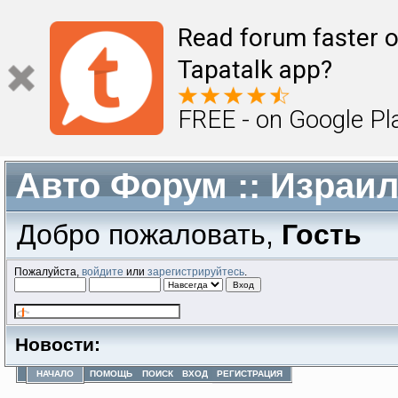
Read forum faster o
Tapatalk app?
FREE - on Google Pl
Авто Форум :: Израи
Добро пожаловать,
Гость
Пожалуйста,
войдите
или
зарегистрируйтесь
.
Новости:
НАЧАЛО
ПОМОЩЬ
ПОИСК
ВХОД
РЕГИСТРАЦИЯ