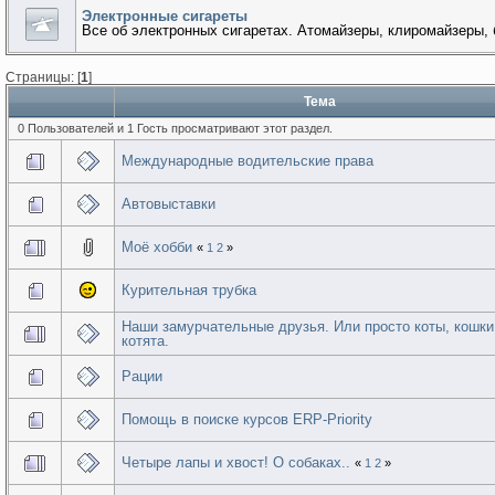
Электронные сигареты
Все об электронных сигаретах. Атомайзеры, клиромайзеры, 
Страницы: [
1
]
Тема
0 Пользователей и 1 Гость просматривают этот раздел.
Международные водительские права
Автовыставки
Моё хобби
«
1
2
»
Курительная трубка
Наши замурчательные друзья. Или просто коты, кошки
котята.
Рации
Помощь в поиске курсов ERP-Priority
Четыре лапы и хвост! О собаках..
«
1
2
»