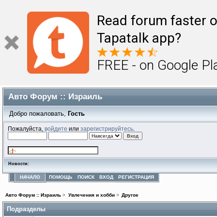
Read forum faster o
Tapatalk app?
FREE - on Google Pl
Авто Форум :: Израиль
Добро пожаловать,
Гость
Пожалуйста,
войдите
или
зарегистрируйтесь
.
Новости:
НАЧАЛО
ПОМОЩЬ
ПОИСК
ВХОД
РЕГИСТРАЦИЯ
Авто Форум :: Израиль
>
Увлечения и хобби
>
Другое
Подразделы