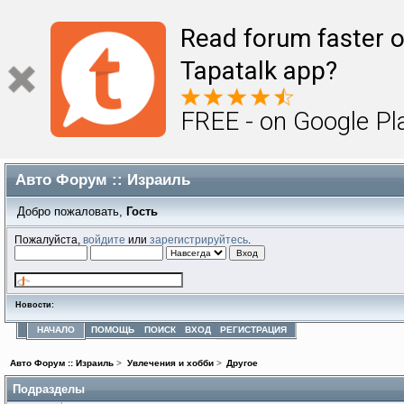
Read forum faster o
Tapatalk app?
FREE - on Google Pl
Авто Форум :: Израиль
Добро пожаловать,
Гость
Пожалуйста,
войдите
или
зарегистрируйтесь
.
Новости:
НАЧАЛО
ПОМОЩЬ
ПОИСК
ВХОД
РЕГИСТРАЦИЯ
Авто Форум :: Израиль
>
Увлечения и хобби
>
Другое
Подразделы