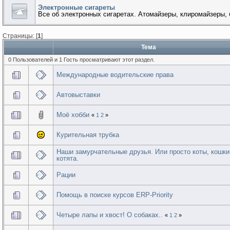
Электронные сигареты
Все об электронных сигаретах. Атомайзеры, клиромайзеры, 
Страницы: [
1
]
Тема
0 Пользователей и 1 Гость просматривают этот раздел.
Международные водительские права
Автовыставки
Моё хобби
«
1
2
»
Курительная трубка
Наши замурчательные друзья. Или просто коты, кошки
котята.
Рации
Помощь в поиске курсов ERP-Priority
Четыре лапы и хвост! О собаках..
«
1
2
»