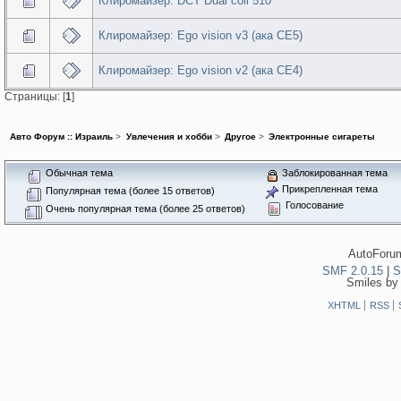
Клиромайзер: DCT Dual coil 510
Клиромайзер: Ego vision v3 (ака CE5)
Клиромайзер: Ego vision v2 (ака CE4)
Страницы: [
1
]
Авто Форум :: Израиль
>
Увлечения и хобби
>
Другое
>
Электронные сигареты
Обычная тема
Заблокированная тема
Прикрепленная тема
Популярная тема (более 15 ответов)
Голосование
Очень популярная тема (более 25 ответов)
AutoForum
SMF 2.0.15
|
S
Smiles by
XHTML
RSS