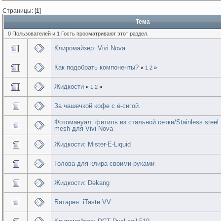
Страницы: [
1
]
Тема
0 Пользователей и 1 Гость просматривают этот раздел.
Клиромайзер: Vivi Nova
Как подобрать компоненты?
«
1
2
»
Жидкости
«
1
2
»
За чашечкой кофе с ё-сигой.
Фотомануал: фитиль из стальной сетки/Stainless steel
mesh для Vivi Nova
Жидкости: Mister-E-Liquid
Голова для клира своими руками
Жидкости: Dekang
Батарея: iTaste VV