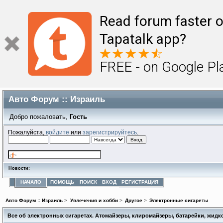
Read forum faster o
Tapatalk app?
FREE - on Google Pl
Авто Форум :: Израиль
Добро пожаловать,
Гость
Пожалуйста,
войдите
или
зарегистрируйтесь
.
Новости:
НАЧАЛО
ПОМОЩЬ
ПОИСК
ВХОД
РЕГИСТРАЦИЯ
Авто Форум :: Израиль
>
Увлечения и хобби
>
Другое
>
Электронные сигареты
Все об электронных сигаретах. Атомайзеры, клиромайзеры, батарейки, жидко