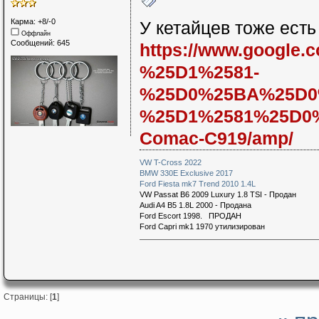
Карма: +8/-0
У кетайцев тоже есть
Оффлайн
Сообщений: 645
https://www.goog
%25D1%2581-
%25D0%25BA%25D0
%25D1%2581%25D0
Comac-C919/amp/
VW T-Cross 2022
BMW 330E Exclusive 2017
Ford Fiesta mk7 Trend 2010 1.4L
VW Passat B6 2009 Luxury 1.8 TSI - Продан
Audi A4 B5 1.8L 2000 - Продана
Ford Escort 1998. ПРОДАН
Ford Capri mk1 1970 утилизирован
Страницы: [
1
]