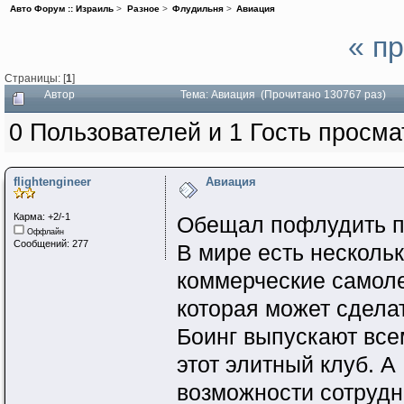
Авто Форум :: Израиль
>
Разное
>
Флудильня
>
Авиация
« п
Страницы: [
1
]
Автор
Тема: Авиация (Прочитано 130767 раз)
0 Пользователей и 1 Гость просма
flightengineer
Авиация
Карма: +2/-1
Обещал пофлудить п
Оффлайн
Сообщений: 277
В мире есть нескольк
коммерческие самоле
которая может сдела
Боинг выпускают все
этот элитный клуб. А
возможности сотрудн