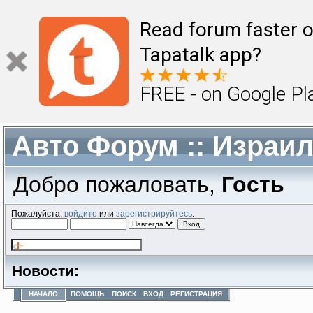
Read forum faster o
Tapatalk app?
FREE - on Google Pl
Авто Форум :: Израи
Добро пожаловать,
Гость
Пожалуйста,
войдите
или
зарегистрируйтесь
.
Новости:
НАЧАЛО
ПОМОЩЬ
ПОИСК
ВХОД
РЕГИСТРАЦИЯ