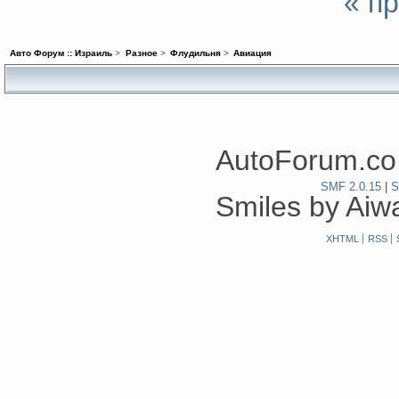
« п
Авто Форум :: Израиль
>
Разное
>
Флудильня
>
Авиация
AutoForum.co.
SMF 2.0.15
|
S
Smiles by Ai
XHTML
RSS