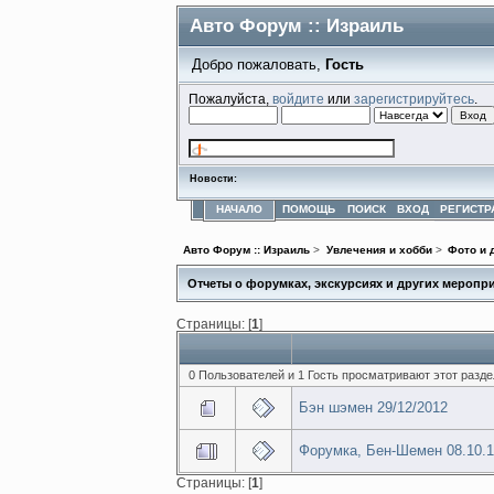
Авто Форум :: Израиль
Добро пожаловать,
Гость
Пожалуйста,
войдите
или
зарегистрируйтесь
.
Новости:
НАЧАЛО
ПОМОЩЬ
ПОИСК
ВХОД
РЕГИСТР
Авто Форум :: Израиль
>
Увлечения и хобби
>
Фото и 
Отчеты о форумках, экскурсиях и других меропр
Страницы: [
1
]
0 Пользователей и 1 Гость просматривают этот разде
Бэн шэмен 29/12/2012
Форумка, Бен-Шемен 08.10.12
Страницы: [
1
]