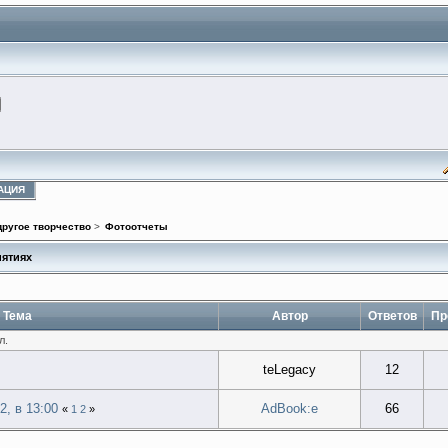
АЦИЯ
другое творчество
>
Фотоотчеты
иятиях
Тема
Автор
Ответов
Пр
л.
teLegacy
12
, в 13:00
AdBook:e
66
«
1
2
»