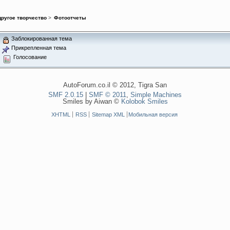
другое творчество
>
Фотоотчеты
Заблокированная тема
Прикрепленная тема
Голосование
AutoForum.co.il © 2012, Tigra San
SMF 2.0.15
|
SMF © 2011
,
Simple Machines
Smiles by Aiwan ©
Kolobok Smiles
XHTML
RSS
Sitemap XML
Мобильная версия