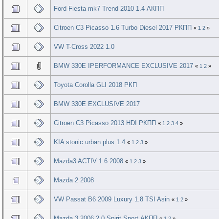
Ford Fiesta mk7 Trend 2010 1.4 АКПП
Citroen C3 Picasso 1.6 Turbo Diesel 2017 РКПП
«
1
2
»
VW T-Cross 2022 1.0
BMW 330E IPERFORMANCE EXCLUSIVE 2017
«
1
2
»
Toyota Corolla GLI 2018 РКП
BMW 330E EXCLUSIVE 2017
Citroen C3 Picasso 2013 HDI РКПП
«
1
2
3
4
»
KIA stonic urban plus 1.4
«
1
2
3
»
Mazda3 ACTIV 1.6 2008
«
1
2
3
»
Mazda 2 2008
VW Passat B6 2009 Luxury 1.8 TSI Asin
«
1
2
»
Mazda 3 2006 2.0 Spirit Sport АКПП
«
1
2
»