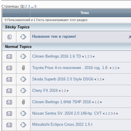
Страницы: [
1
]
2
3
...
6
Тема
0 Пользователей и 1 Гость просматривают этот раздел.
Sticky Topics
Название тем в гараже!
Normal Topics
Citroen Berlingo 2016 1.6 TD
«
1
2
3
»
Toyota Prius 4-го поколения . 2016 год. 1.8.
«
1
2
»
Skoda Superb 2016 2.0 Style DSG6
«
1
2
»
Chery FX 2024
«
1
2
»
Сitroen Berlingo 1.6Hdi 75HP 2016
«
1
2
»
Nissan Sentra SV. 2024 2.0 149-hp. CVT
«
1
2
3
4
»
Mitsubishi Eclipce Cross 2022 1.5 t