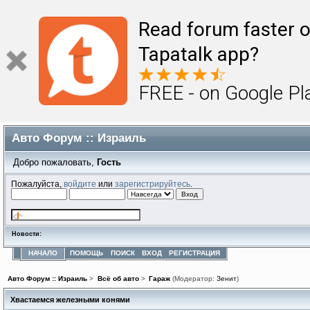
Read forum faster o
Tapatalk app?
FREE - on Google Pl
Авто Форум :: Израиль
Добро пожаловать,
Гость
Пожалуйста,
войдите
или
зарегистрируйтесь
.
Новости:
НАЧАЛО
ПОМОЩЬ
ПОИСК
ВХОД
РЕГИСТРАЦИЯ
Авто Форум :: Израиль
>
Всё об авто
>
Гараж
(Модератор:
Зенит
)
Хвастаемся железными конями