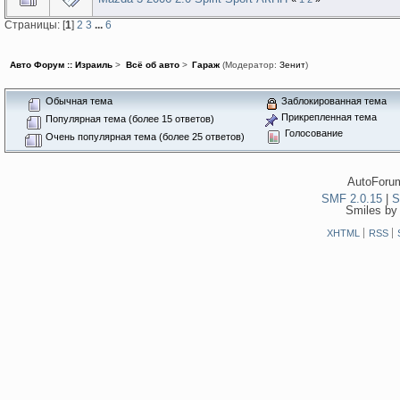
Страницы: [
1
]
2
3
...
6
Авто Форум :: Израиль
>
Всё об авто
>
Гараж
(Модератор:
Зенит
)
Обычная тема
Заблокированная тема
Прикрепленная тема
Популярная тема (более 15 ответов)
Голосование
Очень популярная тема (более 25 ответов)
AutoForum
SMF 2.0.15
|
S
Smiles by
XHTML
RSS