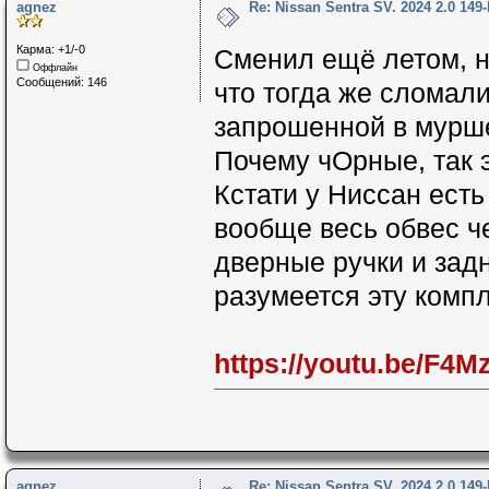
agnez
Re: Nissan Sentra SV. 2024 2.0 149
Карма: +1/-0
Сменил ещё летом, н
Оффлайн
Сообщений: 146
что тогда же сломал
запрошенной в мурше
Почему чОрные, так 
Кстати у Ниссан есть
вообще весь обвес ч
дверные ручки и зад
разумеется эту комп
https://youtu.be/F
agnez
Re: Nissan Sentra SV. 2024 2.0 149