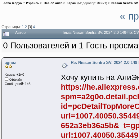
Авто Форум :: Израиль
>
Всё об авто
>
Гараж
(Модератор:
Зенит
) >
Nissan Sentra SV.
« п
Страницы:
1
2
[
3
]
4
Автор
Тема: Nissan Sentra SV. 2024 2.0 149-hp. 
0 Пользователей и 1 Гость просма
agnez
Re: Nissan Sentra SV. 2024 2.0 149
Карма: +1/-0
Хочу купить на АлиЭ
Оффлайн
Сообщений: 146
https://he.aliexpres
spm=a2g0o.detail.p
id=pcDetailTopMore
url=1007.40050.3544
652a3eb36a5b&_t=gps
url:1007.40050.35449