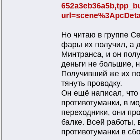
652a3eb36a5b,tpp_
url=scene%3ApcDeta
Но читаю в группе Се
фары их получил, а 
Минтранса, и он полу
деньги не большие, н
Получивший же их по
тянуть проводку.
Он ещё написал, что
противотуманки, в м
переходники, они пр
балке. Всей работы, 
противотуманки в сбо