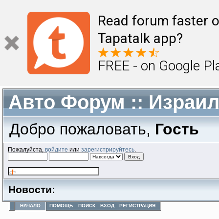
Read forum faster o
Tapatalk app?
FREE - on Google Pl
Авто Форум :: Израи
Добро пожаловать,
Гость
Пожалуйста,
войдите
или
зарегистрируйтесь
.
Новости:
НАЧАЛО
ПОМОЩЬ
ПОИСК
ВХОД
РЕГИСТРАЦИЯ