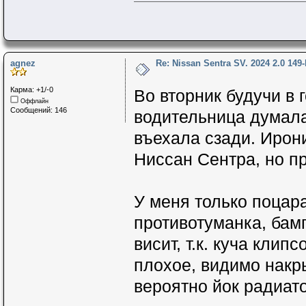
agnez
Re: Nissan Sentra SV. 2024 2.0 149
Карма: +1/-0
Во вторник будучи в
Оффлайн
Сообщений: 146
водительница думала 
въехала сзади. Ирони
Ниссан Сентра, но п
У меня только поцар
противотуманка, бам
висит, т.к. куча кли
плохое, видимо накр
вероятно йок радиато