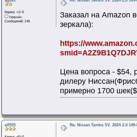
agnez
Re: Nissan Sentra SV. 2024 2.0 149
Карма: +1/-0
Заказал на Amazon в
Оффлайн
Сообщений: 146
зеркала):
https://www.amazon.
smid=A2Z9B1Q7DJR
Цена вопроса - $54,
дилеру Ниссан(Фрисби
примерно 1700 шек($
alf555
Re: Nissan Sentra SV. 2024 2.0 149
Карма: +5/-0