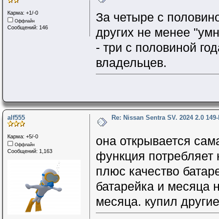
Карма: +1/-0
За четыре с половин
Оффлайн
Сообщений: 146
других не менее "ум
- три с половиной го
владельцев.
alf555
Re: Nissan Sentra SV. 2024 2.0 149
Карма: +5/-0
она открывается сама
Оффлайн
Сообщений: 1,163
функция потребляет 
плюс качество батаре
батарейка и месяца н
месяца. купил другие