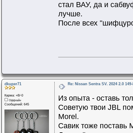
стал ВАУ, да и сабву
лучше.
После всех "шифцу
dkuper71
Re: Nissan Sentra SV. 2024 2.0 149
Карма: +8/-0
Из опыта - оставь то
Оффлайн
Сообщений: 645
Советую твои JBL по
Morel.
Савик тоже поставь M