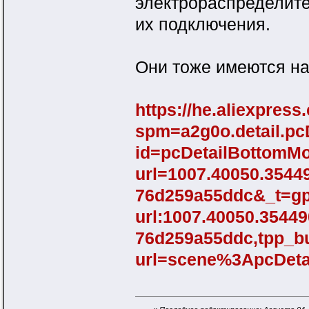
электрораспределите
их подключения.
Они тоже имеются на
https://he.aliexpres
spm=a2g0o.detail.p
id=pcDetailBottomM
url=1007.40050.3544
76d259a55ddc&_t=gps
url:1007.40050.35449
76d259a55ddc,tpp_
url=scene%3ApcDeta