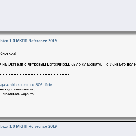
Ibiza 1.0 МКПП Reference 2019
бновкой!
ся на Октваии с литровым моторчиком, было слабовато. Но Ибиза-то поле
.il/garazh/kia-sorento-ex-2003-d4cb/
 не жду комплиментов,
- я водитель Соренто!
Ibiza 1.0 МКПП Reference 2019