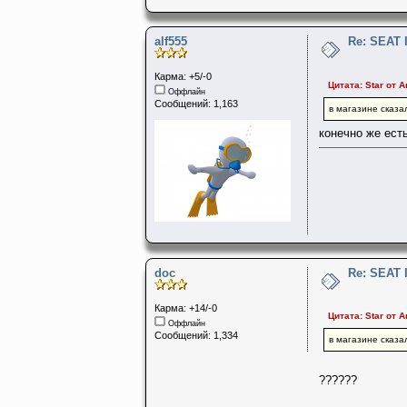
alf555
Re: SEAT 
Карма: +5/-0
Цитата: Star от А
Оффлайн
Сообщений: 1,163
в магазине сказа
конечно же есть
doc
Re: SEAT 
Карма: +14/-0
Цитата: Star от А
Оффлайн
Сообщений: 1,334
в магазине сказа
??????