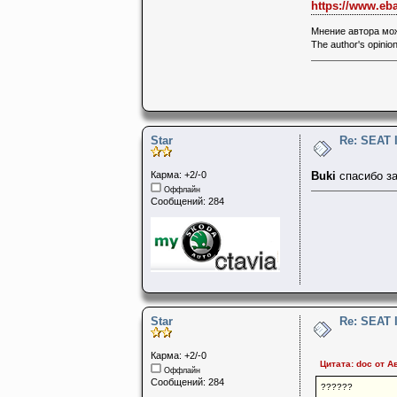
https://www.eb
Мнение автора мож
The author's opinion
Star
Re: SEAT 
Карма: +2/-0
Buki
спасибо з
Оффлайн
Сообщений: 284
Star
Re: SEAT 
Карма: +2/-0
Цитата: doc от Ав
Оффлайн
Сообщений: 284
??????