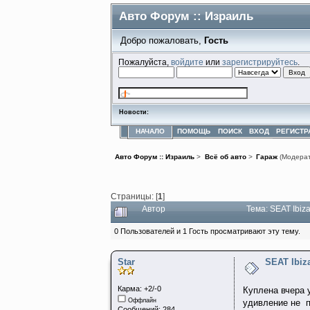
Авто Форум :: Израиль
Добро пожаловать,
Гость
Пожалуйста,
войдите
или
зарегистрируйтесь
.
Новости:
НАЧАЛО
ПОМОЩЬ
ПОИСК
ВХОД
РЕГИСТР
Авто Форум :: Израиль
>
Всё об авто
>
Гараж
(Модера
Страницы: [
1
]
Автор
Тема: SEAT Ibiz
0 Пользователей и 1 Гость просматривают эту тему.
Star
SEAT Ibiz
Карма: +2/-0
Куплена вчера 
Оффлайн
удивление не п
Сообщений: 284