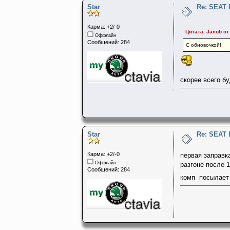
Star
Re: SEAT 
Карма: +2/-0
Цитата: Jacob от
Оффлайн
Сообщений: 284
С обновочкой!
скорее всего б
Star
Re: SEAT 
Карма: +2/-0
первая заправка
Оффлайн
разгоне после 
Сообщений: 284
комп посылает