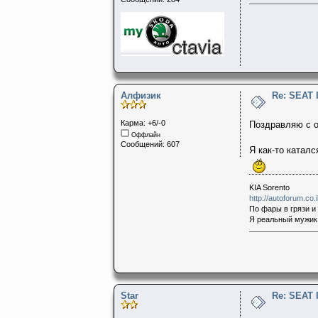
Алфизик
Re: SEAT 
Карма: +6/-0
Поздравляю с о
Оффлайн
Сообщений: 607
Я как-то катал
KIA Sorento
http://autoforum.co
По фары в грязи и
Я реальный мужик 
Star
Re: SEAT 