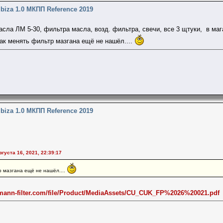
Ibiza 1.0 МКПП Reference 2019
асла ЛМ 5-30, фильтра масла, возд. фильтра, свечи, все 3 щтуки, в маг
как менять фильтр мазгана ещё не нашёл....
Ibiza 1.0 МКПП Reference 2019
вгуста 16, 2021, 22:39:17
р мазгана ещё не нашёл....
g.mann-filter.com/file/Product/MediaAssets/CU_CUK_FP%2026%20021.pdf