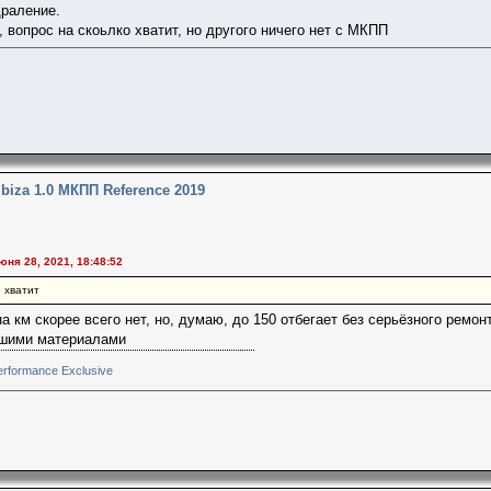
драление.
т, вопрос на скоьлко хватит, но другого ничего нет с МКПП
Ibiza 1.0 МКПП Reference 2019
юня 28, 2021, 18:48:52
о хватит
 км скорее всего нет, но, думаю, до 150 отбегает без серьёзного ремон
ошими материалами
rformance Exclusive