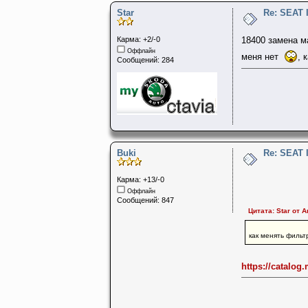
Star
Re: SEAT 
Карма: +2/-0
18400 замена м
Оффлайн
меня нет
, 
Сообщений: 284
Buki
Re: SEAT 
Карма: +13/-0
Оффлайн
Сообщений: 847
Цитата: Star от А
как менять фильт
https://catalo