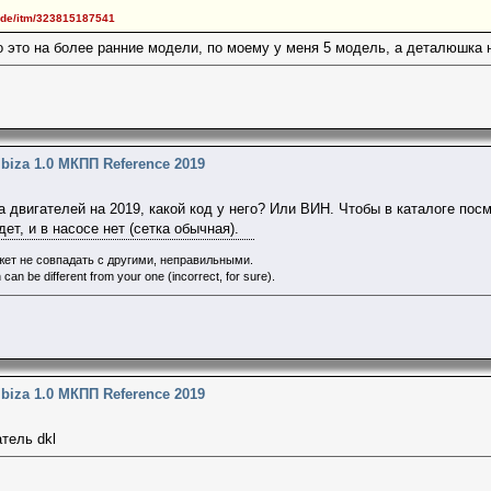
.de/itm/323815187541
о это на более ранние модели, по моему у меня 5 модель, а деталюшка н
Ibiza 1.0 МКПП Reference 2019
 двигателей на 2019, какой код у него? Или ВИН. Чтобы в каталоге посмо
дет, и в насосе нет (сетка обычная).
ет не совпадать с другими, неправильными.
 can be different from your one (incorrect, for sure).
Ibiza 1.0 МКПП Reference 2019
атель dkl