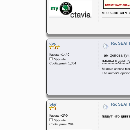
https://www.ebay
мне кажется чт
doc
Re: SEAT 
Карма: +14/-0
Там фигова туча
Оффлайн
насоса в двиг и
Сообщений: 1,334
Мнение автора мож
The author's opinion
Star
Re: SEAT 
Карма: +2/-0
пишут что двиг
Оффлайн
Сообщений: 284