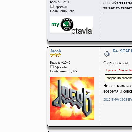
Карма: +2/-0
спасибо за поз
Оффлайн
тягает то тягае
Сообщений: 284
Jacob
Re: SEAT 
Карма: +16/-0
С обновочкой!
Оффлайн
Цитата: Star от И
Сообщений: 1,322
вопрос на скоьлк
На пол миллиона
вовремя и хор
2017 BMW 330E IPe