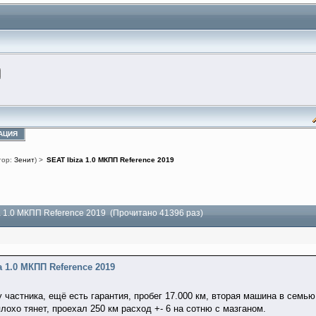
АЦИЯ
тор:
Зенит
) >
SEAT Ibiza 1.0 МКПП Reference 2019
a 1.0 МКПП Reference 2019 (Прочитано 41396 раз)
a 1.0 МКПП Reference 2019
у частника, ещё есть гарантия, пробег 17.000 км, вторая машина в сем
лохо тянет, проехал 250 км расход +- 6 на сотню с мазганом.