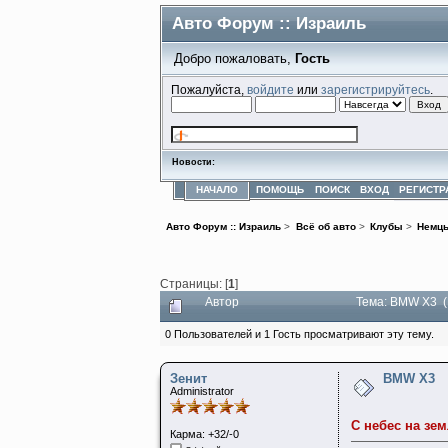
Авто Форум :: Израиль
Добро пожаловать,
Гость
Пожалуйста,
войдите
или
зарегистрируйтесь
.
Новости:
НАЧАЛО
ПОМОЩЬ
ПОИСК
ВХОД
РЕГИСТР
Авто Форум :: Израиль
>
Всё об авто
>
Клубы
>
Немц
Страницы: [
1
]
Автор
Тема: BMW X3 (
0 Пользователей и 1 Гость просматривают эту тему.
Зенит
BMW X3
Administrator
С небес на з
Карма: +32/-0