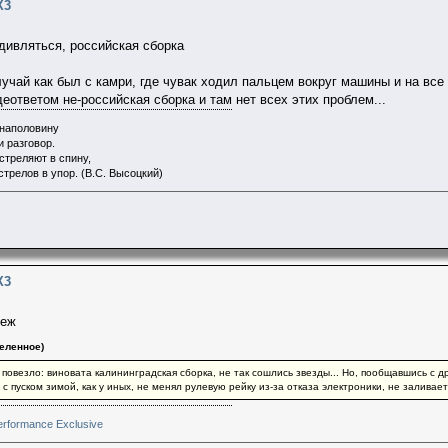
X3
удивляться, российская сборка
учай как был с камри, где чувак ходил пальцем вокруг машины и на все
еответом не-российская сборка и там нет всех этих проблем...
 наполовину
и разговор.
стреляют в спину,
стрелов в упор. (В.С. Высоцкий)
X3
жеж
еленное)
 повезло: виновата калининградская сборка, не так сошлись звезды... Но, пообщавшись с д
с пуском зимой, как у иных, не менял рулевую рейку из-за отказа электроники, не заливает
rformance Exclusive