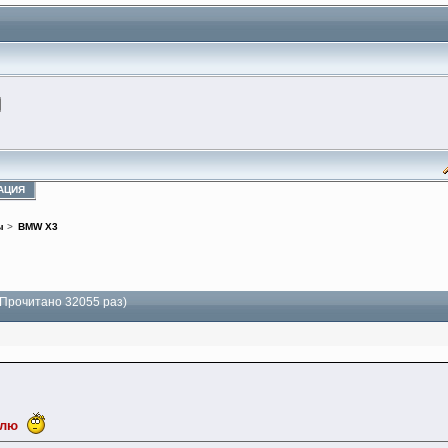
АЦИЯ
ы
>
BMW X3
Прочитано 32055 раз)
емлю