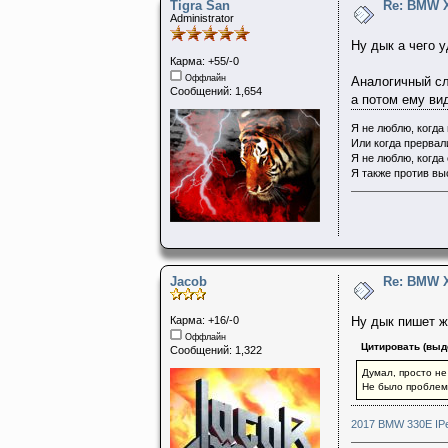
Tigra San
Re: BMW 
Administrator
Ну дык а чего 
Карма: +55/-0
Оффлайн
Аналогичный сл
Сообщений: 1,654
а потом ему вид
Я не люблю, когда
Или когда прервал
Я не люблю, когда 
Я также против вы
Jacob
Re: BMW 
Карма: +16/-0
Ну дык пишет 
Оффлайн
Цитировать (выд
Сообщений: 1,322
Думал, просто не
Не было проблем 
2017 BMW 330E IPe