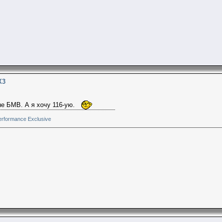
X3
не БМВ. А я хочу 116-ую.
rformance Exclusive