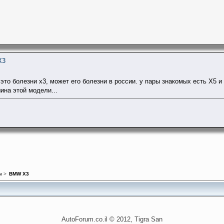
X3
это болезни х3, может его болезни в россии. у пары знакомых есть Х5 и 
ина этой модели...
ы
>
BMW X3
AutoForum.co.il © 2012, Tigra San