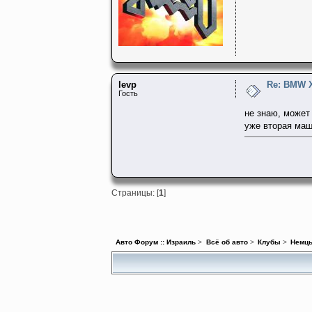
levp
Re: BMW 
Гость
не знаю, может 
уже вторая маш
Страницы: [
1
]
Авто Форум :: Израиль
>
Всё об авто
>
Клубы
>
Немц