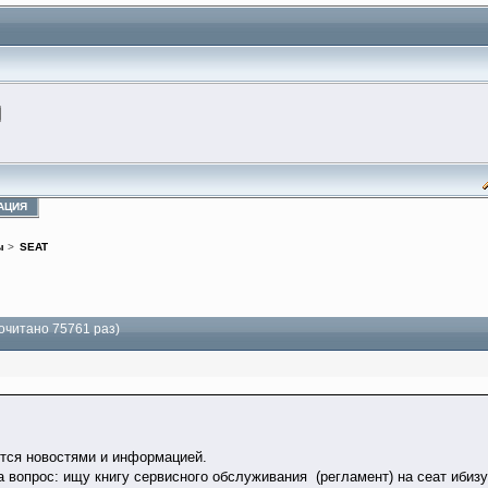
АЦИЯ
ы
>
SEAT
очитано 75761 раз)
тся новостями и информацией.
а вопрос: ищу книгу сервисного обслуживания (регламент) на сеат ибизу