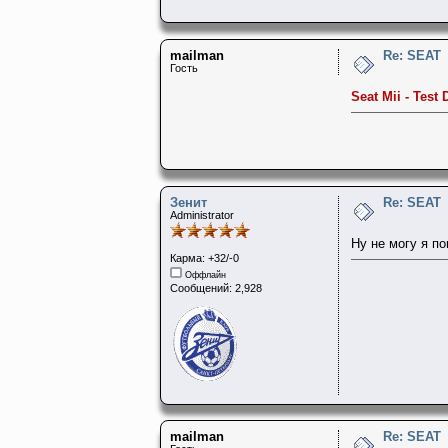
mailman
Re: SEAT
Гость
Seat Mii - Test
Зенит
Re: SEAT
Administrator
Ну не могу я по
Карма: +32/-0
Оффлайн
Сообщений: 2,928
mailman
Re: SEAT