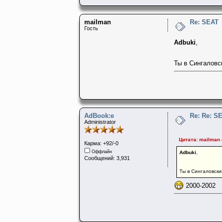
mailman
Re: SEAT
Гость
Adbuki
,
Ты в Сингаловс
AdBook:e
Re: Re: S
Administrator
Цитата: mailman 
Карма: +92/-0
Оффлайн
Adbuki
,
Сообщений: 3,931
Ты в Сингаловск
2000-2002