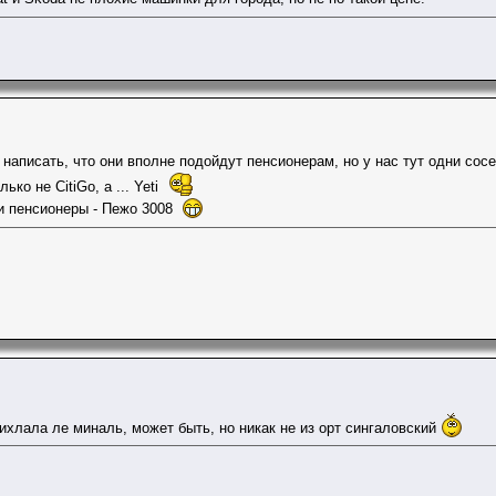
л написать, что они вполне подойдут пенсионерам, но у нас тут одни со
ько не CitiGo, а ... Yeti
и пенсионеры - Пежо 3008
ихлала ле миналь, может быть, но никак не из орт сингаловский