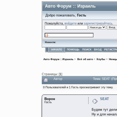
Авто Форум :: Израиль
Добро пожаловать,
Гость
Пожалуйста,
войдите
или
зарегистрируйтесь
.
Новости:
НАЧАЛО
ПОМОЩЬ
ПОИСК
ВХОД
РЕГИСТР
Авто Форум :: Израиль
>
Всё об авто
>
Клубы
>
Немц
Страницы: [
1
]
Автор
Тема: SEAT (Пр
0 Пользователей и 1 Гость просматривают эту тему.
Ворон
SEAT
Гость
Будем тут дели
Ну и для начал