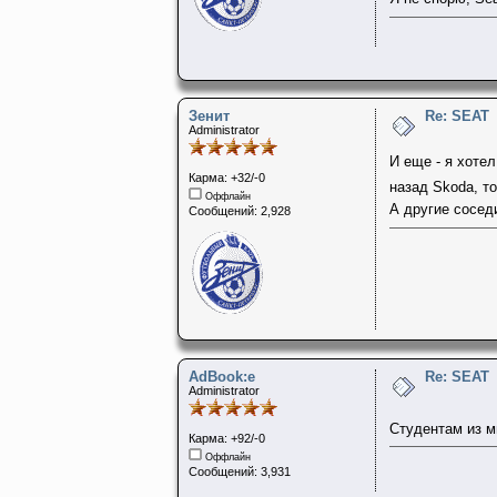
Зенит
Re: SEAT
Administrator
И еще - я хоте
Карма: +32/-0
назад Skoda, тол
Оффлайн
А другие сосед
Сообщений: 2,928
AdBook:e
Re: SEAT
Administrator
Студентам из м
Карма: +92/-0
Оффлайн
Сообщений: 3,931