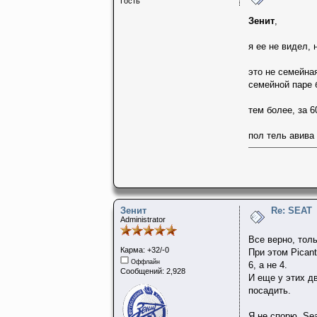
Гость
Зенит
,
я ее не видел, 
это не семейна
семейной паре 
тем более, за 6
пол тель авива
Зенит
Re: SEAT
Administrator
Все верно, тол
Карма: +32/-0
При этом Pican
Оффлайн
6, а не 4.
Сообщений: 2,928
И еще у этих дв
посадить.
Я не спорю, Sea