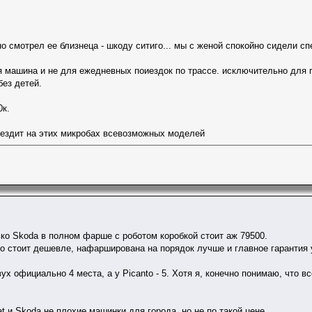
но смотрел ее близнеца - шкоду ситиго... мы с женой спокойно сидели с
я машина и не для ежедневных поиездок по трассе. исключительно для 
без детей.
0к.
 ездит на этих микробах всевозможных моделей
ько Skoda в полном фарше с роботом коробкой стоит аж 79500.
to стоит дешевле, нафарширована на порядок лучше и главное гарантия у
ух официально 4 места, а у Picanto - 5. Хотя я, конечно понимаю, что в
t и Skoda не плохие машинки для города, но не по такой цене.