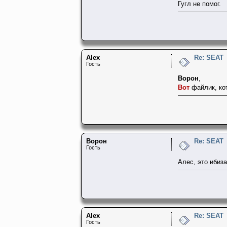
Гугл не помог.
Alex
Re: SEAT
Гость
Ворон
,
Вот
файлик, кот
Ворон
Re: SEAT
Гость
Алес, это ибиза
Alex
Re: SEAT
Гость