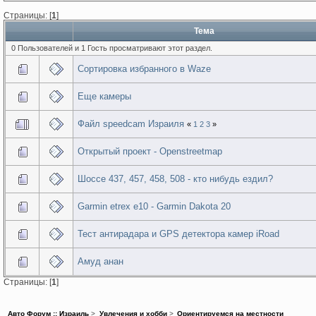
Страницы: [
1
]
Тема
0 Пользователей и 1 Гость просматривают этот раздел.
Сортировка избранного в Waze
Еще камеры
Файл speedcam Израиля
«
1
2
3
»
Открытый проект - Openstreetmap
Шоссе 437, 457, 458, 508 - кто нибудь ездил?
Garmin etrex e10 - Garmin Dakota 20
Тест антирадарa и GPS детектора камер iRoad
Амуд анан
Страницы: [
1
]
Авто Форум :: Израиль
>
Увлечения и хобби
>
Ориентируемся на местности