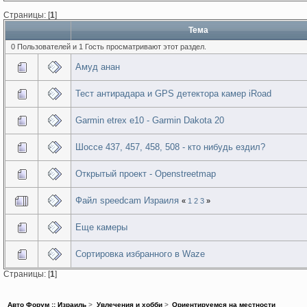
Страницы: [
1
]
Тема
0 Пользователей и 1 Гость просматривают этот раздел.
Амуд анан
Тест антирадарa и GPS детектора камер iRoad
Garmin etrex e10 - Garmin Dakota 20
Шоссе 437, 457, 458, 508 - кто нибудь ездил?
Открытый проект - Openstreetmap
Файл speedcam Израиля
«
1
2
3
»
Еще камеры
Сортировка избранного в Waze
Страницы: [
1
]
Авто Форум :: Израиль
>
Увлечения и хобби
>
Ориентируемся на местности