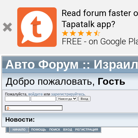
Read forum faster o
Tapatalk app?
FREE - on Google Pl
Авто Форум :: Израи
Добро пожаловать,
Гость
Пожалуйста,
войдите
или
зарегистрируйтесь
.
Новости:
НАЧАЛО
ПОМОЩЬ
ПОИСК
ВХОД
РЕГИСТРАЦИЯ