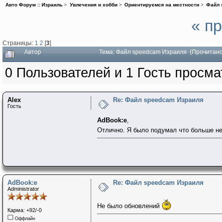
Авто Форум :: Израиль
>
Увлечения и хобби
>
Ориентируемся на местности
>
Файл 
« п
Страницы:
1
2
[
3
]
Автор
Тема: Файл speedcam Израиля (Прочитано
0 Пользователей и 1 Гость просма
Alex
Re: Файл speedcam Израиля
Гость
AdBook:e
,
Oтлично. Я было подумал что больше не
AdBook:e
Re: Файл speedcam Израиля
Administrator
Не было обновлений
Карма: +92/-0
Оффлайн