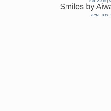
SMF 2.0.15
|
S
Smiles by Ai
XHTML
RSS